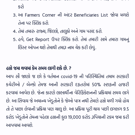
કરો
આ Farmers Corner ની અંદર Beneficiaries List જોવા મળશે
તેના પર ક્લિક કરો.
તેમાં તમારું રાજ્ય, જિલ્લો, તાલુકો અને ગામ પસંદ કરો.
હવે, Get Report ઉપર ક્લિક કરો. તેમાં તમારી સામે તમારા ગામનું
લિસ્ટ ઓપન થશે તેમાથી તમારૂ નામ ચેક કરી લેવું..
હપ્તો જમા થવામાં કેમ સમય લાગી શકે છે. ?
આપ સૌ જાણો જ છો કે વર્તમાન covid-19 ની પરિસ્થિતિમાં તમામ સરકારી
કચેરીઓ / બેન્કો તેમજ આની સરકારી દફતરોમાં 50% સ્ટાફની હાજરી
કરવામાં આવેલ છે. જેના કારણે લાભાર્થીના વેરિફિકેશનની પ્રક્રિયામાં સમય લાગે
છે. આ સિવાય જે અમાન્ય ખેડૂતોને કે જેઓ પાત્ર નથી તેમણે હપ્તો મળી ગયો હોય
તો તે પાછા લેવાની પ્રક્રિયા પણ ચાલુ છે. આ પ્રક્રિયા પૂરી થાય પછી લગભગ 9.5
કરોડ ખેડૂતોને તેમના પહેલા હપ્તાની કુલ 19,000 કરોડ રૂપિયાની રકમ જમા કરી
આપવામાં આવશે.