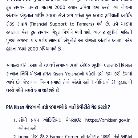
ટૂંક સમયમાં તમારા ખાતામાં 2000 હજાર રૂપિયા જમા કરશે. આ યોજના
અંતર્ગત ખેડૂતોને વાર્ષિક 2000 લેખે ત્રણ વર્ષના કુલ 6000 રૂપિયાની આર્થિક
રોકડ સહાય (Financial Support to Farmers) મળે છે. હવે આઠમા
હપતાના પૈસા ટૂંક સમયમાં ખેડૂત મિત્રોને મળી જશે. અત્યાર સુધીની માહિતી
મુજબ લગભગ 9.5 કરોડ લાભાર્થી ખેડૂતોને આ યોજના અંતર્ગત ખાતામાં એક
હપ્તાના રૂપમાં 2000 રૂપિયા મળે છે.
સામાન્ય રીતે , આમ તો દર વર્ષે લગભગ 20મી એપ્રિલ સુધીમાં પ્રધાનમંત્રી કિસાન
સન્માન નિધિ યોજના (PM-Kisan Yojana)નો પહેલો હપ્તો જમા કરી દેવામાં
આવે છે. યોજનાના નિયમ પ્રમાણે તેનો પહેલો હપ્તો 1 એપ્રિલથી 31 જુલાઈની
વચ્ચે ગમેતે સમયે જમા થઈ શકે છે.
PM Kisan યોજનાનો હપ્તો જમા થયો કે નહીં કેવીરીતે ચેક કરશો ?
સૌથી પ્રથમ ઓફિશિયલ વેબસાઇટ https://pmkisan.gov.in
ઓપન કરો
home પેજ ઉપર Farmer Corner નો ઓપ્શન મળશે, તેને ઓપન