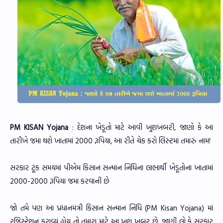
PM KISAN Yojana
: દેશના ખેડૂતો માટે આવી ખુશખબરી, જાણો કે આ
તારીખે જમા થશે ખાતામાં 2000 રૂપિયા, આ રીતે ચેક કરો લિસ્ટમાં તમારું નામ!
સરકાર ટૂંક સમયમાં પીએમ કિસાન સન્માન નિધિના લાભાર્થી ખેડૂતોના ખાતામાં
2000-2000 રૂપિયા જમા કરવાની છે
જો તમે પણ આ પ્રધાનમંત્રી કિસાન સન્માન નિધિ (PM Kisan Yojana) માં
રજિસ્ટ્રેશન કરાવ્યું હોય તો તમારા માટે આ ખુશ ખબર છે. જાણી લો કે સરકાર