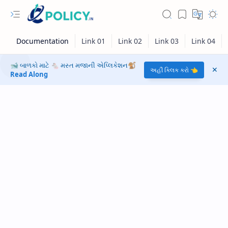
🐋 બાળકો માટે 🐁 મસ્ત મજાની એપ્લિકેશન🐒
અહીં ક્લિક કરો 👈
Read Along
RTL Mode
Rich Results Test
PageSpeed Insights