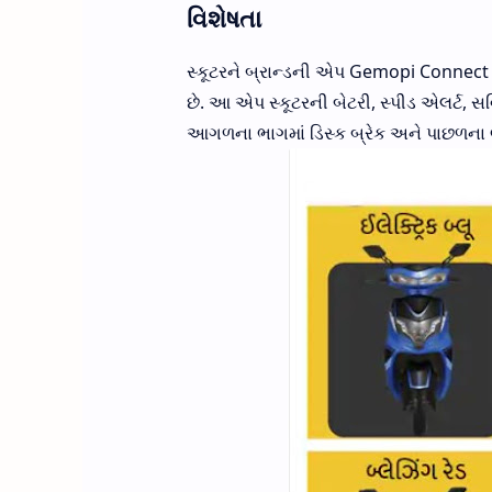
વિશેષતા
સ્કૂટરને બ્રાન્ડની એપ Gemopi Connect સાથ
છે. આ એપ સ્કૂટરની બેટરી, સ્પીડ એલર્ટ, સર
આગળના ભાગમાં ડિસ્ક બ્રેક અને પાછળના ભા