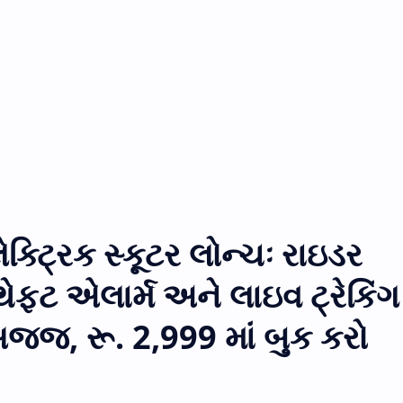
ક્ટ્રિક સ્કૂટર લોન્ચઃ રાઇડર
ેફ્ટ એલાર્મ અને લાઇવ ટ્રેકિંગ
્જ, રૂ. 2,999 માં બુક કરો