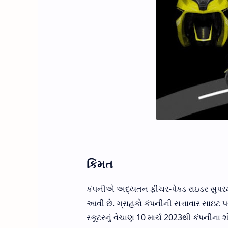
કિંમત
કંપનીએ અદ્યતન ફીચર-પેક્ડ રાઇડર સુપરમેક્
આવી છે. ગ્રાહકો કંપનીની સત્તાવાર સાઇટ પર
સ્કૂટરનું વેચાણ 10 માર્ચ 2023થી કંપનીના શ