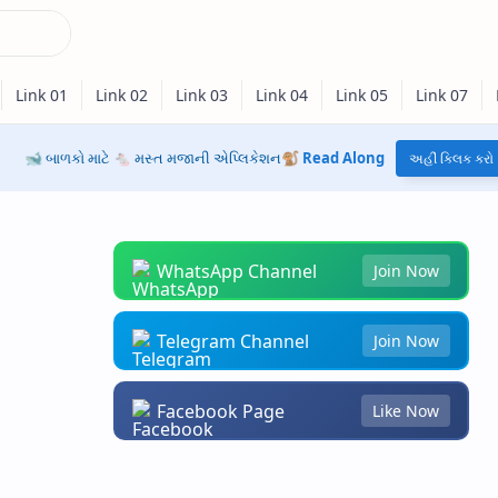
🐋 બાળકો માટે 🐁 મસ્ત મજાની એપ્લિકેશન🐒
Read Along
અહીં ક્લિક કરો
WhatsApp Channel
Join Now
Telegram Channel
Join Now
Facebook Page
Like Now