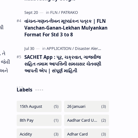
વાંચન-ગણન-લેખન મૂલ્યાંકન પત્રક | FLN
થી
Vanchan-Ganan-Lekhan Mulyankan
Format For Std 3 to 8
 તે
SACHET App : પૂર, ચક્રવાત, ગાજવીજ
 જેવી
સહિત તમામ આપત્તિની સમયસર ચેતવણી
 અને
આપતી એપ | સંપૂર્ણ માહિતી
Labels