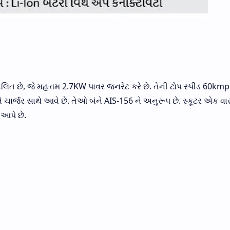
ચાલિત છે, જે મહત્તમ 2.7KW પાવર જનરેટ કરે છે. તેની ટોપ સ્પીડ 60kmp
 ચાર્જર સાથે આવે છે. તેઓ બંને AIS-156 ને અનુરૂપ છે. સ્કૂટર એક વા
 આપે છે.