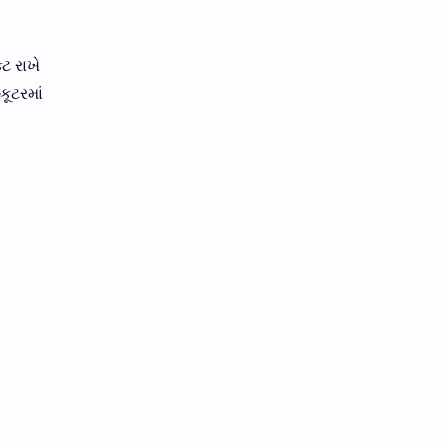
ટ રાખે
કૂટરમાં