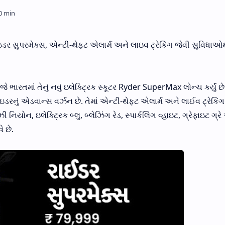
રાઇડર સુપરમેક્સ, એન્ટી-થેફ્ટ એલાર્મ અને લાઇવ ટ્રેકિંગ જેવી સુવિધાઓ
ારતમાં તેનું નવું ઇલેક્ટ્રિક સ્કૂટર Ryder SuperMax લોન્ચ કર્યું છે.
રાઇડરનું એડવાન્સ વર્ઝન છે. તેમાં એન્ટી-થેફ્ટ એલાર્મ અને લાઈવ ટ્રેકિંગ
યોન, ઇલેક્ટ્રિક બ્લુ, બ્લેઝિંગ રેડ, સ્પાર્કલિંગ વ્હાઇટ, ગ્રેફાઇટ ગ્રે
 છે.