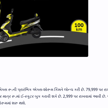
સ રૂ.ની પ્રારંભિક એક્સ-શોરૂમ કિંમતે લોન્ચ કરી છે. 79,999 પર રા
 માત્ર રૂ.માં ઈ-સ્કૂટર બુક કરાવી શકે છે. 2,999 પર રાખવામાં આવી છે
ોરૂમમાં શરૂ થશે.