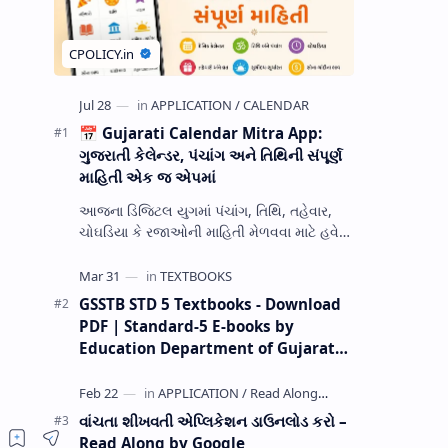
📅 Gujarati Calendar Mitra App:
ગુજરાતી કેલેન્ડર, પંચાંગ અને તિથિની સંપૂર્ણ
માહિતી એક જ એપમાં
આજના ડિજિટલ યુગમાં પંચાંગ, તિથિ, તહેવાર,
ચોઘડિયા કે રજાઓની માહિતી મેળવવા માટે હવે
અલગ-અલગ જગ્યાએ શોધ કરવાની જરૂર નથી.
Gujarati Calendar Mitra એક ઉપય…
GSSTB STD 5 Textbooks - Download
PDF | Standard-5 E-books by
Education Department of Gujarat
(GCERT) @ education.gov.in
વાંચતા શીખવતી એપ્લિકેશન ડાઉનલોડ કરો –
Read Along by Google