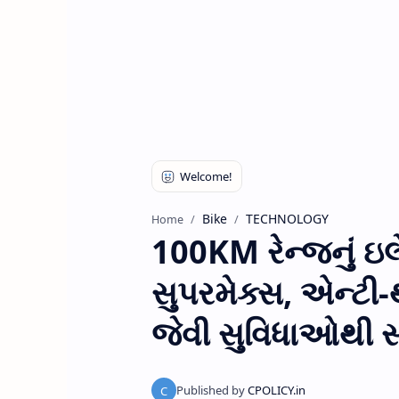
Bike
TECHNOLOGY
Home
100KM રેન્જનું ઇલે
સુપરમેક્સ, એન્ટી-થ
જેવી સુવિધાઓથી સજ