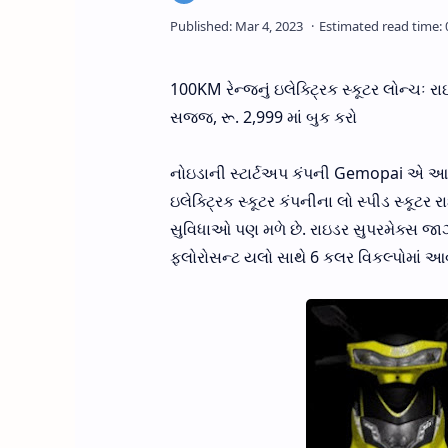
100KM રેન્જનું ઇલેક્ટ્રિક સ્કૂટર લોન્ચઃ 
સજ્જ, રૂ. 2,999 માં બુક કરો
નોઇડાની સ્ટાર્ટઅપ કંપની Gemopai એ આજે ​​ભ
ઇલેક્ટ્રિક સ્કૂટર કંપનીના લો સ્પીડ સ્કૂટર 
સુવિધાઓ પણ મળે છે. રાઇડર સુપરમેક્સ જાઝી નિ
ફ્લોરોસન્ટ યલો સાથે 6 કલર વિકલ્પોમાં આવે