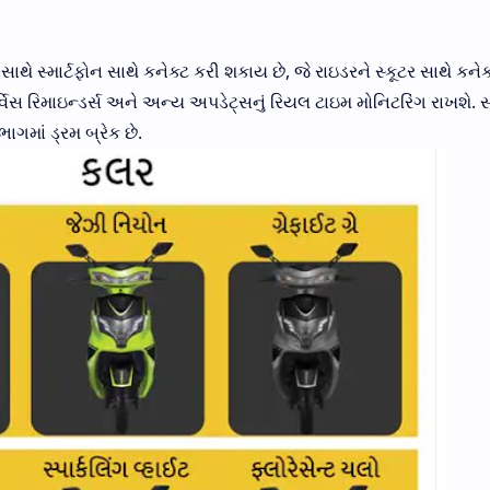
ે સ્માર્ટફોન સાથે કનેક્ટ કરી શકાય છે, જે રાઇડરને સ્કૂટર સાથે કનેક્
્વિસ રિમાઇન્ડર્સ અને અન્ય અપડેટ્સનું રિયલ ટાઇમ મોનિટરિંગ રાખશે. સ્
ગમાં ડ્રમ બ્રેક છે.