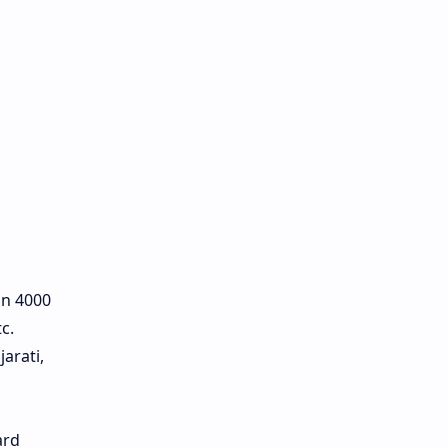
an 4000
c.
arati,
ard