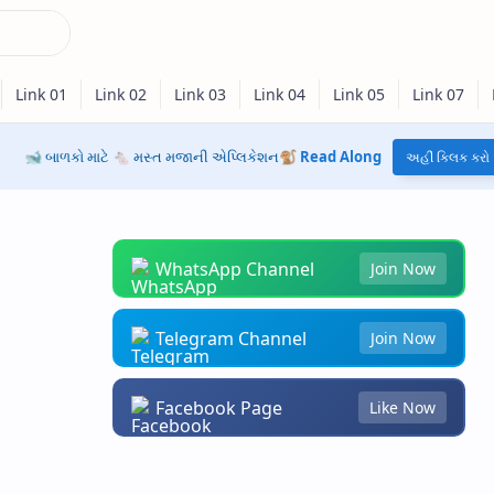
🐋 બાળકો માટે 🐁 મસ્ત મજાની એપ્લિકેશન🐒
Read Along
અહીં ક્લિક કરો
WhatsApp Channel
Join Now
Telegram Channel
Join Now
Facebook Page
Like Now