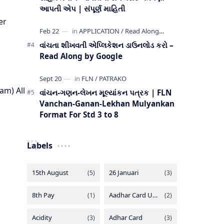
આપતી એપ | સંપૂર્ણ માહિતી
er
વાંચતા શીખવતી એપ્લિકેશન ડાઉનલોડ કરો –
Read Along by Google
am) All
વાંચન-ગણન-લેખન મૂલ્યાંકન પત્રક | FLN
Vanchan-Ganan-Lekhan Mulyankan
Format For Std 3 to 8
Labels