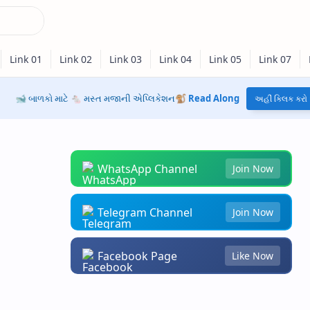
🐋 બાળકો માટે 🐁 મસ્ત મજાની એપ્લિકેશન🐒
Read Along
અહીં ક્લિક કરો
WhatsApp Channel
Join Now
Telegram Channel
Join Now
Facebook Page
Like Now