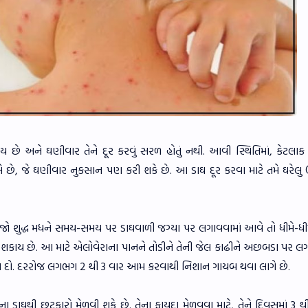
ય છે અને ઘણીવાર તેને દૂર કરવું સરળ હોતું નથી. આવી સ્થિતિમાં, કેટલા
 છે, જે ઘણીવાર નુકસાન પણ કરી શકે છે. આ ડાઘ દૂર કરવા માટે તમે ઘરેલુ
. જો શુદ્ધ મધને સમય-સમય પર ડાઘવાળી જગ્યા પર લગાવવામાં આવે તો ધીમે-ધ
 શકાય છે. આ માટે એલોવેરાના પાનને તોડીને તેની જેલ કાઢીને અછબડા પર લગા
હેવા દો. દરરોજ લગભગ 2 થી 3 વાર આમ કરવાથી નિશાન ગાયબ થવા લાગે છે.
ડાઘથી છુટકારો મેળવી શકે છે. તેના ફાયદા મેળવવા માટે, તેને દિવસમાં 3 