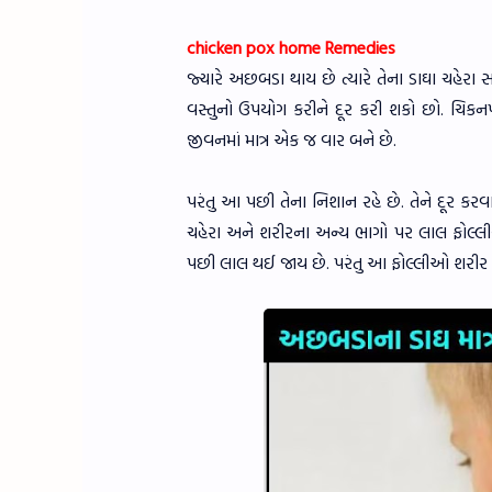
chicken pox home Remedies
જ્યારે અછબડા થાય છે ત્યારે તેના ડાઘા ચહેર
વસ્તુનો ઉપયોગ કરીને દૂર કરી શકો છો. ચિકનપ
જીવનમાં માત્ર એક જ વાર બને છે.
પરંતુ આ પછી તેના નિશાન રહે છે. તેને દૂર કર
ચહેરા અને શરીરના અન્ય ભાગો પર લાલ ફોલ્લીઓ
પછી લાલ થઈ જાય છે. પરંતુ આ ફોલ્લીઓ શરીર પ