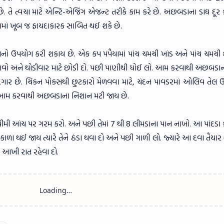
. તે ત્વચા માટે એન્ટિ-એજિંગ એજન્ટ તરીકે કામ કરે છે. અછબડાના ડાઘ દૂર 
વામાં ખૂબ જ ફાયદાકારક સાબિત થઈ શકે છે.
નો ઉપયોગ કરી શકાય છે. એક કપ પપૈયામાં પાંચ ચમચી ખાંડ અને પાંચ ચમચી દ
લગાવો અને થોડીવાર માટે છોડી દો. પછી પાણીથી ધોઈ લો. આમ કરવાથી અછબડા
દગાર છે. ચિકન પોક્સથી છુટકારો મેળવવા માટે, ચંદન પાવડરમાં ઓલિવ તેલ ઉ
. આમ કરવાથી અછબડાના નિશાન મટી જાય છે.
ી આંચ પર ગરમ કરો. અને પછી તેમાં 7 થી 8 લીમડાના પાન નાખો. આ પાંદડા 
ન કાળા થઈ જાય ત્યારે તેને ઠંડા થવા દો અને પછી ગાળી લો. જ્યારે આ દવા તૈયા
ે આખી રાત રહેવા દો.