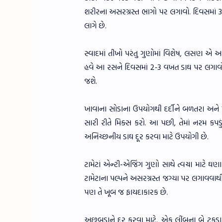
શરીરના અસરગ્રસ્ત ભાગો પર લગાવો. દિવસમાં
લાગે છે.
સ્વાદમાં તીખો પરંતુ ગુણોમાં વિશેષ, લસણ એ 
હવે આ રસને દિવસમાં 2-3 વખત ડાઘ પર લગાવ
જશે.
ખાવાના સોડાના ઉપયોગથી દર્દીને બળતરા અને 
સારી રીતે મિક્સ કરો. આ પછી, તેમાં નરમ કપડ
અનિચ્છનીય ડાઘ દૂર કરવા માટે ઉપયોગી છે.
ટામેટાં એન્ટી-એજિંગ ગુણો સાથે ત્વચા માટે ઘણ
ટામેટાના પલ્પને અસરગ્રસ્ત જગ્યા પર લગાવવાથ
પણ તે ખૂબ જ ફાયદાકારક છે.
અછબડાને દૂર કરવા માટે, એક લીંબુના બે ટુક