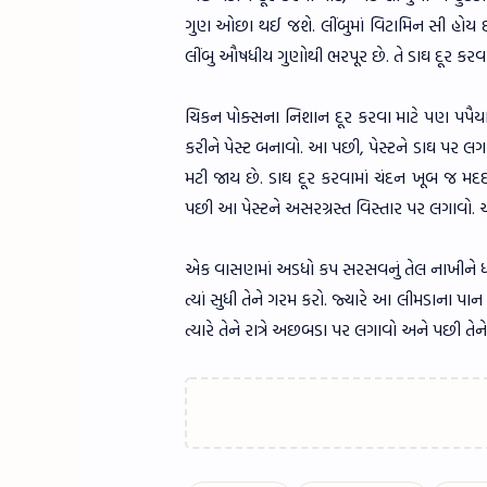
ગુણ ઓછા થઈ જશે. લીંબુમાં વિટામિન સી હોય છે
લીંબુ ઔષધીય ગુણોથી ભરપૂર છે. તે ડાઘ દૂર કર
ચિકન પોક્સના નિશાન દૂર કરવા માટે પણ પપૈયા
કરીને પેસ્ટ બનાવો. આ પછી, પેસ્ટને ડાઘ પર 
મટી જાય છે. ડાઘ દૂર કરવામાં ચંદન ખૂબ જ મદ
પછી આ પેસ્ટને અસરગ્રસ્ત વિસ્તાર પર લગાવો
એક વાસણમાં અડધો કપ સરસવનું તેલ નાખીને ધીમ
ત્યાં સુધી તેને ગરમ કરો. જ્યારે આ લીમડાના પા
ત્યારે તેને રાત્રે અછબડા પર લગાવો અને પછી તેન