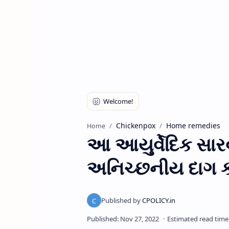
Chickenpox
Home remedies
Home
આ આયુર્વેદિક સાર
અનિચ્છનીય દાગ કા