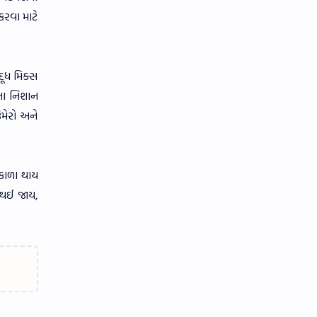
કરવા માટે
ૂધ મિક્સ
ના નિશાન
મેરો અને
કાળા થાય
ર થઈ જાય,