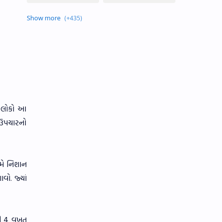
ક લોકો આ
 ઉપચારનો
ીમે નિશાન
વો. જ્યાં
થી 4 વખત