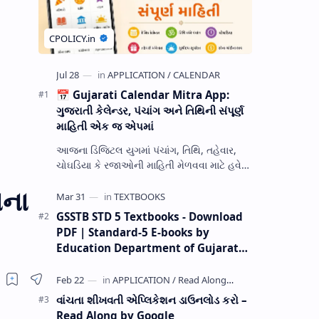
📅 Gujarati Calendar Mitra App:
ગુજરાતી કેલેન્ડર, પંચાંગ અને તિથિની સંપૂર્ણ
માહિતી એક જ એપમાં
આજના ડિજિટલ યુગમાં પંચાંગ, તિથિ, તહેવાર,
ચોઘડિયા કે રજાઓની માહિતી મેળવવા માટે હવે
અલગ-અલગ જગ્યાએ શોધ કરવાની જરૂર નથી.
ાના
Gujarati Calendar Mitra એક ઉપય…
GSSTB STD 5 Textbooks - Download
PDF | Standard-5 E-books by
Education Department of Gujarat
(GCERT) @ education.gov.in
વાંચતા શીખવતી એપ્લિકેશન ડાઉનલોડ કરો –
Read Along by Google