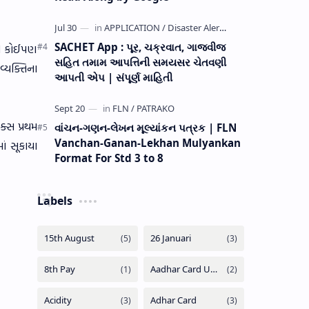
SACHET App : પૂર, ચક્રવાત, ગાજવીજ
ાની કોઈપણ
સહિત તમામ આપત્તિની સમયસર ચેતવણી
્યક્તિના
આપતી એપ | સંપૂર્ણ માહિતી
ક્સ પ્રથમ
વાંચન-ગણન-લેખન મૂલ્યાંકન પત્રક | FLN
Vanchan-Ganan-Lekhan Mulyankan
ં સૂકાયા
Format For Std 3 to 8
Labels