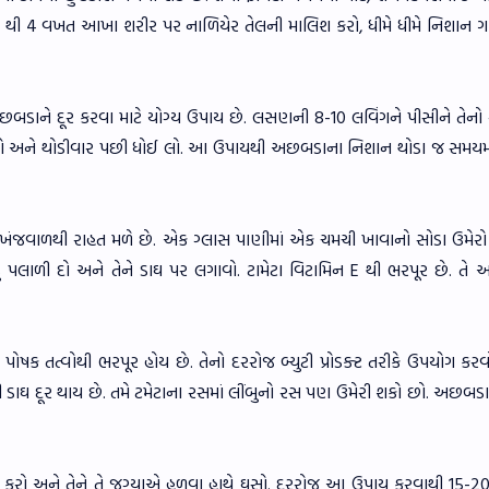
 3 થી 4 વખત આખા શરીર પર નાળિયેર તેલની માલિશ કરો, ધીમે ધીમે નિશાન 
અછબડાને દૂર કરવા માટે યોગ્ય ઉપાય છે. લસણની 8-10 લવિંગને પીસીને તેનો
ો અને થોડીવાર પછી ધોઈ લો. આ ઉપાયથી અછબડાના નિશાન થોડા જ સમયમા
ખંજવાળથી રાહત મળે છે. એક ગ્લાસ પાણીમાં એક ચમચી ખાવાનો સોડા ઉમેરો 
ું પલાળી દો અને તેને ડાઘ પર લગાવો. ટામેટા વિટામિન E થી ભરપૂર છે. તે
ા પોષક તત્વોથી ભરપૂર હોય છે. તેનો દરરોજ બ્યુટી પ્રોડક્ટ તરીકે ઉપયોગ ક
ી ડાઘ દૂર થાય છે. તમે ટમેટાના રસમાં લીંબુનો રસ પણ ઉમેરી શકો છો. અછબડા
ડા કરો અને તેને તે જગ્યાએ હળવા હાથે ઘસો. દરરોજ આ ઉપાય કરવાથી 15-20