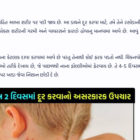
ા સહિત આખા શરીર પર પડી જાય છે. આ ડાઘને દૂર કરવા માટે, તમે તેને રસોડ
ોક્સ શરીરની ગરમી અને વાયરસને કારણે હોવાનું માનવામાં આવે છે. આવું વ
વાના કેટલાક દાવા કરવામાં આવે છે પરંતુ તેનાથી કોઈ ફરક પડતો નથી. ચિકનપો
 તરીકે દેખાય છે, જે પાછળથી નાના ફોલ્લીઓમાં ફેરવાય છે. તે 4-5 દિવસમા
ર ખાડા જેવા નિશાન છોડી દે છે.