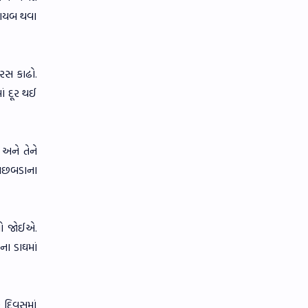
ગાયબ થવા
 રસ કાઢો.
ં દૂર થઈ
અને તેને
 અછબડાના
રવો જોઈએ.
ના ડાઘમાં
 દિવસમાં