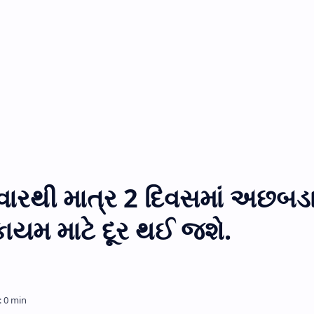
વારથી માત્ર 2 દિવસમાં અછબડ
યમ માટે દૂર થઈ જશે.