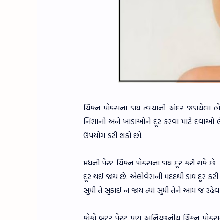
ચિકન પોક્સના ડાઘ ત્વચાની અંદર જડાયેલા હો
નિશાનો અને ખાડાઓને દૂર કરવા માટે દવાઓ લે
ઉપયોગ કરી શકો છો.
મધની પેસ્ટ ચિકન પોક્સના ડાઘ દૂર કરી શકે છે
દૂર થઈ જાય છે. એલોવેરાની મદદથી ડાઘ દૂર કરી
સુધી તે સુકાઈ ન જાય ત્યાં સુધી તેને આમ જ ર
કોકો બટર પેસ્ટ પણ અનિચ્છનીય ચિકન પોક્સના 