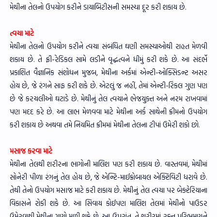
મેથીના તેલનો ઉપયોગ કરીને ડાયાબિટીસની સમસ્યા દૂર કરી શકાય છે.
ત્વચા માટે
મેથીના તેલનો ઉપયોગ કરીને ત્વચા સંબંધિત ઘણી સમસ્યાઓથી રાહત મેળવી
શકાય છે. તે ફ્રી-રેડિકલ સામે લડીને વૃદ્ધત્વને ધીમું કરી શકે છે. આ સંદર્ભે
પ્રકાશિત વૈજ્ઞાનિક સંશોધન મુજબ, મેથીના અર્કમાં એન્ટી-ઓક્સિડન્ટ અસર
હોય છે, જે રંગને સાફ કરી શકે છે. એટલું જ નહીં, તેમાં એન્ટી-રિંકલ ગુણ પણ
છે જે કરચલીઓ ઘટાડે છે. મેથીનું તેલ ત્વચાને ભેજયુક્ત અને નરમ રાખવામાં
પણ મદદ કરે છે. આ લાભ મેળવવા માટે મેથીના અર્ક સાથેની ક્રીમનો ઉપયોગ
કરી શકાય છે અથવા તમે નિયમિત ક્રીમમાં મેથીના તેલના ટીપાં ઉમેરી શકો છો.
મસાજ કરવા માટે
મેથીના તેલથી શરીરના ભાગોની માલિશ પણ કરી શકાય છે. વાસ્તવમાં, મેથીમાં
સોનેરી પીળા રંગનું તેલ હોય છે, જે એન્ટિ-માઈક્રોબાયલ એક્ટિવિટી ધરાવે છે.
તેથી તેનો ઉપયોગ મસાજ માટે કરી શકાય છે. મેથીનું તેલ ત્વચા પર બેક્ટેરિયાના
વિકાસને રોકી શકે છે. આ સિવાય કોઈપણ માલિશ તેલમાં મેથીનો પાઉડર
ઉમેરવાથી મેથીના ગુણો મળી શકે છે. આ ઉપરાંત, તે શરીરમાં રક્ત પરિભ્રમણને