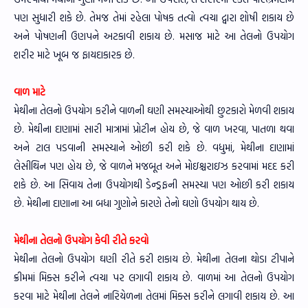
પણ સુધારી શકે છે. તેમજ તેમાં રહેલા પોષક તત્વો ત્વચા દ્વારા શોષી શકાય છે
અને પોષણની ઉણપને અટકાવી શકાય છે. મસાજ માટે આ તેલનો ઉપયોગ
શરીર માટે ખૂબ જ ફાયદાકારક છે.
વાળ માટે
મેથીના તેલનો ઉપયોગ કરીને વાળની ઘણી સમસ્યાઓથી છુટકારો મેળવી શકાય
છે. મેથીના દાણામાં સારી માત્રામાં પ્રોટીન હોય છે, જે વાળ ખરવા, પાતળા થવા
અને ટાલ પડવાની સમસ્યાને ઓછી કરી શકે છે. વધુમાં, મેથીના દાણામાં
લેસીથિન પણ હોય છે, જે વાળને મજબૂત અને મોઇશ્ચરાઇઝ કરવામાં મદદ કરી
શકે છે. આ સિવાય તેના ઉપયોગથી ડેન્ડ્રફની સમસ્યા પણ ઓછી કરી શકાય
છે. મેથીના દાણાના આ બધા ગુણોને કારણે તેનો ઘણો ઉપયોગ થાય છે.
મેથીના તેલનો ઉપયોગ કેવી રીતે કરવો
મેથીના તેલનો ઉપયોગ ઘણી રીતે કરી શકાય છે. મેથીના તેલના થોડા ટીપાને
ક્રીમમાં મિક્સ કરીને ત્વચા પર લગાવી શકાય છે. વાળમાં આ તેલનો ઉપયોગ
કરવા માટે મેથીના તેલને નારિયેળના તેલમાં મિક્સ કરીને લગાવી શકાય છે. આ