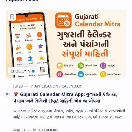
📅 Gujarati Calendar Mitra App: ગુજરાતી કેલેન્ડર,
પંચાંગ અને તિથિની સંપૂર્ણ માહિતી એક જ એપમાં
આજના ડિજિટલ યુગમાં પંચાંગ, તિથિ, તહેવાર, ચોઘડિયા કે રજાઓની
માહિતી મેળવવા માટે હવે અલગ-અલગ જગ્યાએ શોધ કરવાની જરૂર
નથી. Gujarati Calendar Mitra એક ઉપય…