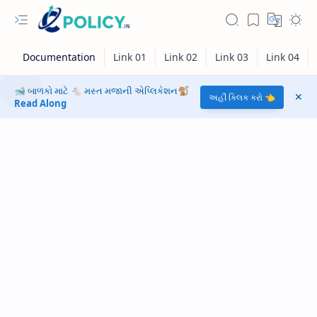
🐋 બાળકો માટે 🐁 મસ્ત મજાની એપ્લિકેશન🐒
અહીં ક્લિક કરો 👈
Read Along
RTL Mode
Rich Results Test
PageSpeed Insights