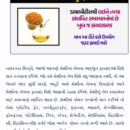
નમસ્કાર મિત્રો, આજે આપણે મેથીના તેલના અદ્ભુત ફાયદાઓ વિશે
વાત કરવાના છીએ. જો તમે મેથીના તેલ વિશે વધુ જાણતા નથી, તો આ
લેખને અંત સુધી વાંચો, અહીં અમે મેથીના તેલના ઉપયોગો અને
મેથીના તેલના ફાયદા વિશે જણાવી રહ્યા છીએ. મેથીનું તેલ સ્વાસ્થ્ય
માટે રામબાણ સાબિત થાય છે. મેથીમાં પોષક તત્વોની વાત કરીએ તો
તેમાં પ્રોટીન, ફેટ, કાર્બોહાઇડ્રેટ, ફાઇબર, આયર્ન, મેગ્નેશિયમ,
ફોસ્ફરસ, પોટેશિયમ, ઝિંક, કોપર, મેંગેનીઝ, સેલેનિયમ, વિટામિન-
સી, વિટામિન-બી6 વગેરે જેવા અનેક પોષક તત્વો મળી આવે છે. ચાલો