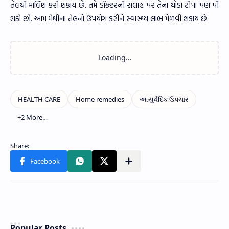
તેલથી માલિશ કરી શકાય છે. તમે ડૉક્ટરની સલાહ પર તેના થોડા ટીપા પણ પી
શકો છો. આમ મેથીના તેલનો ઉપયોગ કરીને સ્વાસ્થ્ય લાભ મેળવી શકાય છે.
Popular Posts