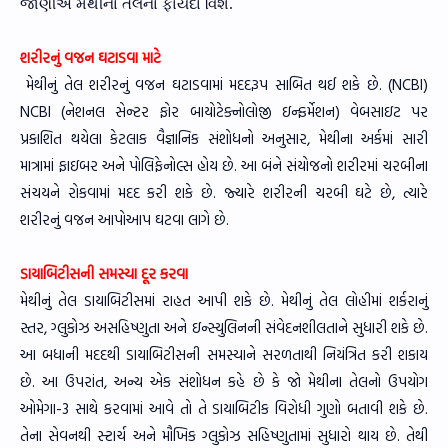
જાણીએ મેથીના તેલના ફાયદા વિશે.
શરીરનું વજન ઘટાડવા માટે
મેથીનું તેલ શરીરનું વજન ઘટાડવામાં મદદરૂપ સાબિત થઈ શકે છે. (NCBI)
NCBI (નેશનલ સેન્ટર ફોર બાયોટેક્નોલોજી ઇન્ફર્મેશન) વેબસાઇટ પર
પ્રકાશિત થયેલા કેટલાક વૈજ્ઞાનિક સંશોધનો અનુસાર, મેથીના અર્કમાં સારી
માત્રામાં ફાઇબર અને પોલિફેનોલ્સ હોય છે. આ બંને સંયોજનો શરીરમાં ચરબીના
સંચયને રોકવામાં મદદ કરી શકે છે. જ્યારે શરીરની ચરબી ઘટે છે, ત્યારે
શરીરનું વજન આપોઆપ ઘટવા લાગે છે.
ડાયાબિટીસની સમસ્યા દૂર કરવા
મેથીનું તેલ ડાયાબિટીસમાં રાહત આપી શકે છે. મેથીનું તેલ લોહીમાં શર્કરાનું
સ્તર, ગ્લુકોઝ અસહિષ્ણુતા અને ઇન્સ્યુલિનની સંવેદનશીલતાને સુધારી શકે છે.
આ બધાની મદદથી ડાયાબિટીસની સમસ્યાને સરળતાથી નિયંત્રિત કરી શકાય
છે. આ ઉપરાંત, અન્ય એક સંશોધન કહે છે કે જો મેથીના તેલનો ઉપયોગ
ઓમેગા-3 સાથે કરવામાં આવે તો તે ડાયાબિટીક વિરોધી ગુણો બતાવી શકે છે.
તેના સેવનથી સ્ટાર્ચ અને મૌખિક ગ્લુકોઝ સહિષ્ણુતામાં સુધારો થાય છે. તેથી