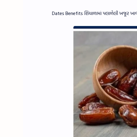
Dates Benefits શિયાળામાં પલાળેલી ખજૂર ખ