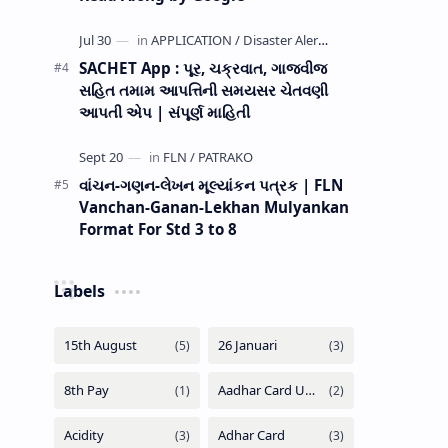
SACHET App : પૂર, ચક્રવાત, ગાજવીજ
સહિત તમામ આપત્તિની સમયસર ચેતવણી
આપતી એપ | સંપૂર્ણ માહિતી
વાંચન-ગણન-લેખન મૂલ્યાંકન પત્રક | FLN
Vanchan-Ganan-Lekhan Mulyankan
Format For Std 3 to 8
Labels