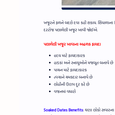
ખજૂરને ફળને બદલે દવા કહી શકાય. શિયાળાના દિ
દરરોજ પલાળેલી ખજૂર ખાવી જોઈએ.
પલાળેલી ખજૂર ખાવાના અઢળક ફાયદા
હૃદય માટે ફાયદાકારક
હાડકાં અને સ્નાયુઓને મજબૂત બનાવે છે
પાચન માટે ફાયદાકારક
ત્વચાને ચમકદાર બનાવે છે
લોહીની ઉણપ દૂર કરે છે
વજનમાં વધારો
Soaked Dates Benefits
: ઘણા લોકો સવારના ન