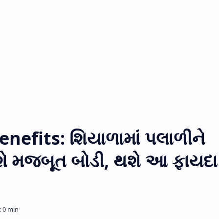
nefits: શિયાળામાં પલાળીને
ે મજબૂત બોડી, થશે આ ફાયદા