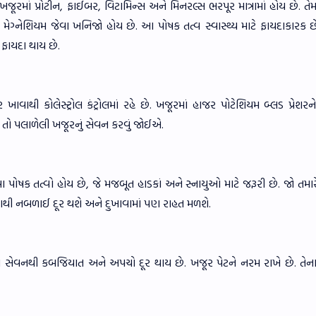
રમાં પ્રોટીન, ફાઈબર, વિટામિન્સ અને મિનરલ્સ ભરપૂર માત્રામાં હોય છે. તેમ
 મેગ્નેશિયમ જેવા ખનિજો હોય છે. આ પોષક તત્વ સ્વાસ્થ્ય માટે ફાયદાકારક છ
 ફાયદા થાય છે.
વાથી કોલેસ્ટ્રોલ કંટ્રોલમાં રહે છે. ખજૂરમાં હાજર પોટેશિયમ બ્લડ પ્રેશરને 
ોય તો પલાળેલી ખજૂરનું સેવન કરવું જોઈએ.
ા પોષક તત્વો હોય છે, જે મજબૂત હાડકાં અને સ્નાયુઓ માટે જરૂરી છે. જો તમારે
થી નબળાઈ દૂર થશે અને દુખાવામાં પણ રાહત મળશે.
ના સેવનથી કબજિયાત અને અપચો દૂર થાય છે. ખજૂર પેટને નરમ રાખે છે. તેન