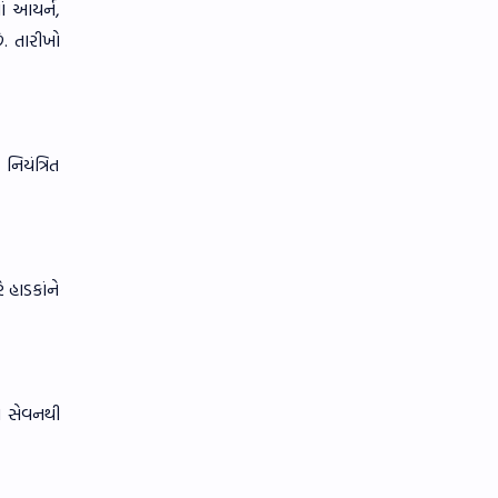
ાં આયર્ન,
ે. તારીખો
નિયંત્રિત
 હાડકાંને
ા સેવનથી