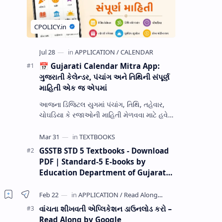
📅 Gujarati Calendar Mitra App:
ગુજરાતી કેલેન્ડર, પંચાંગ અને તિથિની સંપૂર્ણ
માહિતી એક જ એપમાં
આજના ડિજિટલ યુગમાં પંચાંગ, તિથિ, તહેવાર,
ચોઘડિયા કે રજાઓની માહિતી મેળવવા માટે હવે
અલગ-અલગ જગ્યાએ શોધ કરવાની જરૂર નથી.
Gujarati Calendar Mitra એક ઉપય…
GSSTB STD 5 Textbooks - Download
PDF | Standard-5 E-books by
Education Department of Gujarat
(GCERT) @ education.gov.in
વાંચતા શીખવતી એપ્લિકેશન ડાઉનલોડ કરો –
Read Along by Google