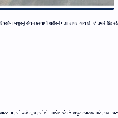
વસોમાં ખજૂરનું સેવન કરવાથી શરીરને ઘણા ફાયદા થાય છે. જો તમારે ફિટ રહેવ
ાસ્તામાં ફળો અને સૂકા ફળોનો સમાવેશ કરે છે. ખજૂર સ્વાસ્થ્ય માટે ફાયદાકાર