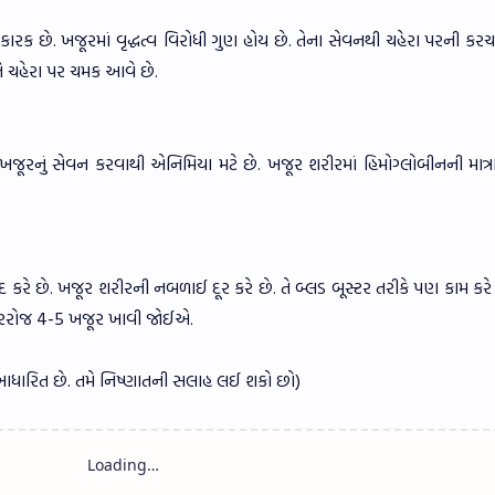
ાકારક છે. ખજૂરમાં વૃદ્ધત્વ વિરોધી ગુણ હોય છે. તેના સેવનથી ચહેરા પરની ક
ે ચહેરા પર ચમક આવે છે.
 ખજૂરનું સેવન કરવાથી એનિમિયા મટે છે. ખજૂર શરીરમાં હિમોગ્લોબીનની માત્ર
કરે છે. ખજૂર શરીરની નબળાઈ દૂર કરે છે. તે બ્લડ બૂસ્ટર તરીકે પણ કામ કરે
દરરોજ 4-5 ખજૂર ખાવી જોઈએ.
 આધારિત છે. તમે નિષ્ણાતની સલાહ લઈ શકો છો)