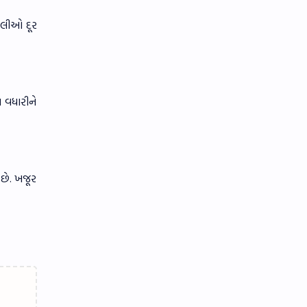
રચલીઓ દૂર
ા વધારીને
 છે. ખજૂર