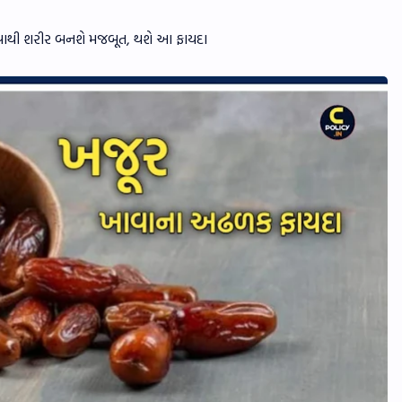
ાવાથી શરીર બનશે મજબૂત, થશે આ ફાયદા