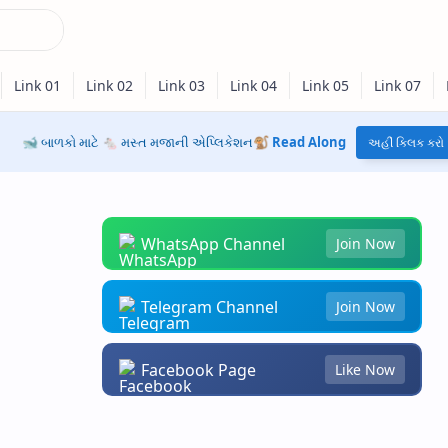
🐋 બાળકો માટે 🐁 મસ્ત મજાની એપ્લિકેશન🐒
Read Along
અહીં ક્લિક કરો
WhatsApp Channel
Join Now
Telegram Channel
Join Now
Facebook Page
Like Now