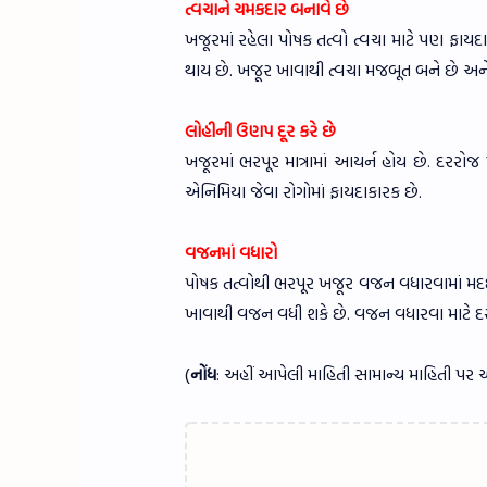
ત્વચાને ચમકદાર બનાવે છે
ખજૂરમાં રહેલા પોષક તત્વો ત્વચા માટે પણ ફાયદ
થાય છે. ખજૂર ખાવાથી ત્વચા મજબૂત બને છે અન
લોહીની ઉણપ દૂર કરે છે
ખજૂરમાં ભરપૂર માત્રામાં આયર્ન હોય છે. દરરોજ
એનિમિયા જેવા રોગોમાં ફાયદાકારક છે.
વજનમાં વધારો
પોષક તત્વોથી ભરપૂર ખજૂર વજન વધારવામાં મદદ 
ખાવાથી વજન વધી શકે છે. વજન વધારવા માટે 
(
નોંધ
: અહીં આપેલી માહિતી સામાન્ય માહિતી પર