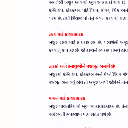
પલાળેલી ખજૂર ખાવાથી ખૂબ જ ફાયદો થાય છે. ખજૂ
કેલ્શિયમ, ફોસ્ફરસ, પોટેશિયમ, કોપર, ઝિંક અને
ગરમ છે. તેથી શિયાળામાં તેનું સેવન કરવાથી ઘણા
હૃદય માટે ફાયદાકારક
ખજૂર હૃદય માટે ફાયદાકારક છે. પલાળેલી ખજૂર ખા
કરવાનું કામ કરે છે. જો હૃદયને સ્વચ્છ રાખવું હ
હાડકાં અને સ્નાયુઓને મજબૂત બનાવે છે
ખજૂરમાં કેલ્શિયમ, ફોસ્ફરસ અને મેગ્નેશિયમ જેવ
મજબૂત બનાવવું હોય તો ખજૂર ખાવી જોઈએ. તેના
પાચન માટે ફાયદાકારક
ખજૂર પાચનક્રિયામાં ખૂબ જ ફાયદાકારક છે. તે
પાઈલ્સની સમસ્યામાં પણ રાહત મળે છે.