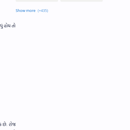
ું હોય તો
ક છે. રોજ