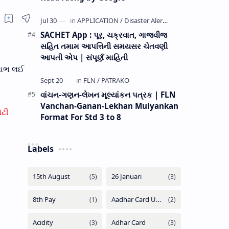
SACHET App : પૂર, ચક્રવાત, ગાજવીજ
સહિત તમામ આપત્તિની સમયસર ચેતવણી
આપતી એપ | સંપૂર્ણ માહિતી
 લાભ લઈ
વાંચન-ગણન-લેખન મૂલ્યાંકન પત્રક | FLN
Vanchan-Ganan-Lekhan Mulyankan
ોટી
Format For Std 3 to 8
Labels