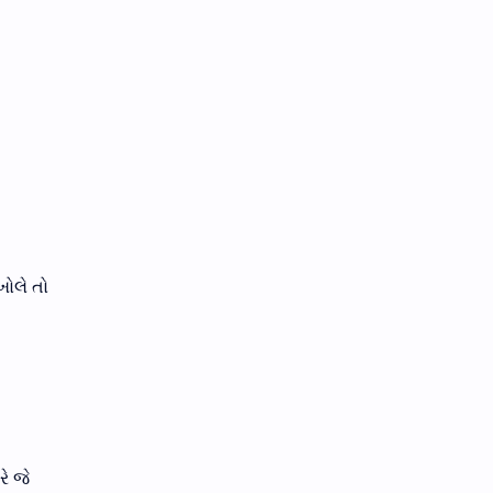
ખોલે તો
ે જે