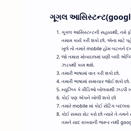
ગૂગલ આસિસ્ટન્ટ(google
ગૂગલ આસિસ્ટન્ટની સહાયથી, તમે ફોનમ
તમામ કાર્ય કરી શકો છો. એના માટે પ
ખુલે તો તમારે mobile હોમ બટનને દબ
જો તમારા મોબાઇલમાં ઘણી બધી એપ્લિ
ઝડપથી કામ થશે.
તમારી ભાષામાં વાત કરી શકો છો.
તમારી ભાષામાં સમાચાર જોઈ શકો છો.
મ્યુઝિક કે વીડિઓ બોલવાથી ઝડપી ખ
કોઈ પણ એપને ખોલી શકો છો
તમારે mobile માં કોઈ સેટિંગ બદલવા
કોઈ સમય સેટ કરો છો ત્યારે તે તમન
તમને યાદ રાખવાની જરૂર નથી googl