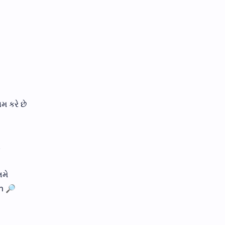
મ કરે છે
.
તમે
ch 🔎