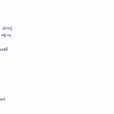
 ફોનનું
ી જો ના
લાવથી
અને