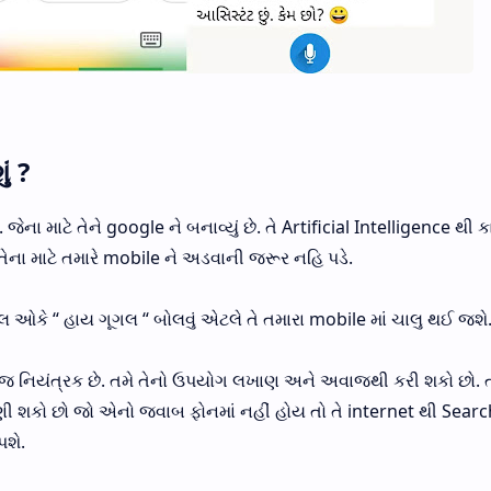
ં ?
ના માટે તેને google ને બનાવ્યું છે. તે Artificial Intelligence થી કા
તેના માટે તમારે mobile ને અડવાની જરૂર નહિ પડે.
લ ઓકે “ હાય ગૂગલ “ બોલવું એટલે તે તમારા mobile માં ચાલુ થઈ જશે
ાજ નિયંત્રક છે. તમે તેનો ઉપયોગ લખાણ અને અવાજથી કરી શકો છો. 
ાણી શકો છો જો એનો જવાબ ફોનમાં નહીં હોય તો તે internet થી Sear
પશે.