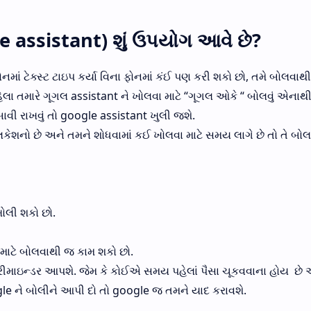
 assistant) શું ઉપયોગ આવે છે?
ાં ટેક્સ્ટ ટાઇપ કર્યા વિના ફોનમાં કંઈ પણ કરી શકો છો, તમે બોલવાથી
હેલા તમારે ગૂગલ assistant ને ખોલવા માટે “ગૂગલ ઓકે “ બોલવું એનાથ
ાવી રાખવું તો google assistant ખુલી જશે.
કેશનો છે અને તમને શોધવામાં કઈ ખોલવા માટે સમય લાગે છે તો તે બો
ોલી શકો છો.
 માટે બોલવાથી જ કામ શકો છો.
ે રીમાઇન્ડર આપશે. જેમ કે કોઈએ સમય પહેલાં પૈસા ચૂકવવાના હોય છે 
e ને બોલીને આપી દો તો google જ તમને યાદ કરાવશે.