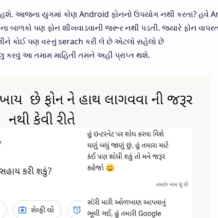
્યું હશે. આજના યુગમાં કોણ Android ફોનનો ઉપયોગ નથી કરતા? હવે 
 નાના બાળકો પણ ફોન શીખવાડવાની જરૂર નથી પડતી. જયારે ફોન વાપરત
 કોઈ પણ વસ્ત્તું serach કરી લે છે એટલો સહેલો છે
ાલુ કરવું આ તમામ માહિતી તમને અહીં પ્રાપ્ત થશે.