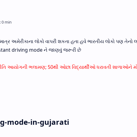
માત્ર અમેરીકાના લોકો વાપરી શકતા હતા હવે ભારતીય લોકો પણ તેનો
istant driving mode ને જાણવું જરૂરી છે
ે: નીતિ આયોગની ભલામણ; 50થી ઓછા વિદ્યાર્થીઓ ધરાવતી શાળાઓને મ
ng-mode-in-gujarati