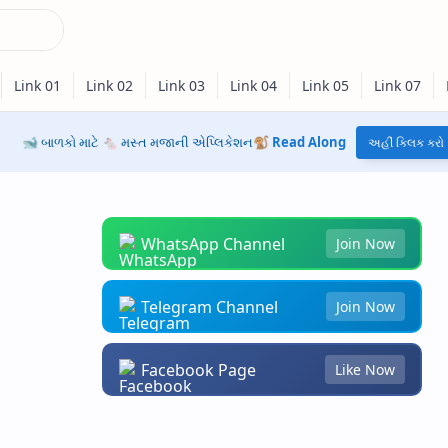
🐋 બાળકો માટે 🐁 મસ્ત મજાની એપ્લિકેશન🐒
Read Along
અહીં ક્લિક કરો
WhatsApp Channel
Join Now
Telegram Channel
Join Now
Facebook Page
Like Now