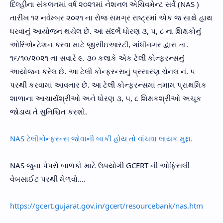
દિલ્હીના સંકલનમાં વર્ષ ૨૦૨૧માં નેશનલ એચિવમેન્ટ સર્વે (NAS )
તારીખ ૧૨ નવેમ્બર ૨૦૨૧ ના રોજ સમગ્ર રાષ્ટ્રમાં એક જ સાથે હાથ
ધરવાનું આયોજન થયેલ છે. આ સંદર્ભે ધોરણ ૩, ૫, ૮ ના શિક્ષકોનું
ઓરિએન્ટેશન કરવા માટે જીસીઇઆરટી, ગાંધીનગર દ્વારા તા.
૧૬/૧૦/૨૦૨૧ ના સવારે ૯. ૩૦ કલાકે એક ટેલી કોન્ફરન્સનું
આયોજન કરેલ છે. આ ટેલી કોન્ફરન્સનું પ્રસારણ ચેનલ નં. ૫
પરથી કરવામાં આવનાર છે. આ ટેલી કોન્ફરન્સમાં તમામ પ્રાથમિક
શાળાના આચાર્યશ્રીઓ અને ધોરણ ૩, ૫, ૮ શિક્ષકશ્રીઓ અચૂક
જોડાય તે સુનિશ્ચિત કરશો.
NAS ટેલીકોન્ફરન્સ જોવાની બાકી હોય તો વાંચવા લાયક મુદ્દા.
NAS જુના પેપરો બાળકો માટે ઉપયોગી GCERT ની ઓફિસલી
વેબસાઈટ પરથી મેળવો....
https://gcert.gujarat.gov.in/gcert/resourcebank/nas.htm