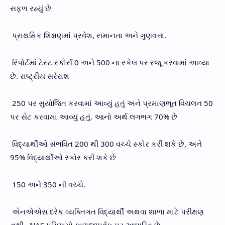
સફળ રહ્યું છે
પ્રાથમિક શિક્ષણમાં પ્રવેશ, સમાનતા અને ગુણવત્તા.
રિપોર્ટમાં ટેસ્ટ સ્કોર્સ 0 અને 500 ના સ્કેલ પર રજૂ કરવામાં આવ્યા
છે. રાષ્ટ્રીય સરેરાશ
250 પર સુયોજિત કરવામાં આવ્યું હતું અને પ્રમાણભૂત વિચલન 50
પર સેટ કરવામાં આવ્યું હતું. આનો અર્થ લગભગ 70% છે
વિદ્યાર્થીઓ સંભવિત 200 થી 300 વચ્ચે સ્કોર કરી શકે છે, અને
95% વિદ્યાર્થીઓ સ્કોર કરી શકે છે
150 અને 350 ની વચ્ચે.
એનએએસ દરેક વ્યક્તિગત વિદ્યાર્થી અથવા શાળા માટે પરીક્ષણ