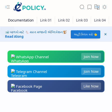
🐋 બાળકો માટે 🐁 મસ્ત મજાની એપ્લિકેશન🐒
અહીં ક્લિક કરો 👈
Read Along
WhatsApp Channel
Join Now
Telegram Channel
Join Now
Facebook Page
Like Now
RTL Mode
Rich Results Test
PageSpeed Insights