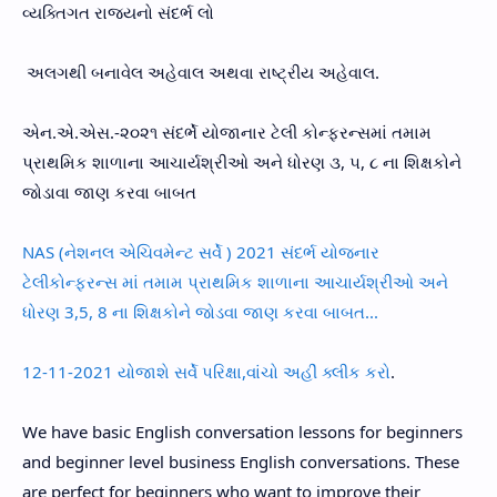
વ્યક્તિગત રાજ્યનો સંદર્ભ લો
અલગથી બનાવેલ અહેવાલ અથવા રાષ્ટ્રીય અહેવાલ.
એન.એ.એસ.-૨૦૨૧ સંદર્ભે યોજાનાર ટેલી કોન્ફરન્સમાં તમામ
પ્રાથમિક શાળાના આચાર્યશ્રીઓ અને ધોરણ ૩, ૫, ૮ ના શિક્ષકોને
જોડાવા જાણ કરવા બાબત
NAS (નેશનલ એચિવમેન્ટ સર્વે ) 2021 સંદર્ભ યોજનાર
ટેલીકોન્ફરન્સ માં તમામ પ્રાથમિક શાળાના આચાર્યશ્રીઓ અને
ધોરણ 3,5, 8 ના શિક્ષકોને જોડવા જાણ કરવા બાબત...
12-11-2021 યોજાશે સર્વે પરિક્ષા,વાંચો અહીં ક્લીક કરો
.
We have basic English conversation lessons for beginners
and beginner level business English conversations. These
are perfect for beginners who want to improve their