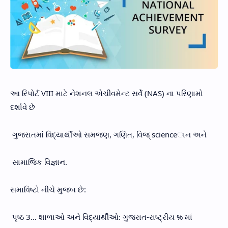
આ રિપોર્ટ VIII માટે નેશનલ એચીવમેન્ટ સર્વે (NAS) ના પરિણામો
દર્શાવે છે
ગુજરાતમાં વિદ્યાર્થીઓ સમજણ, ગણિત, વિજ્ scienceાન અને
સામાજિક વિજ્ઞાન.
સમાવિષ્ટો નીચે મુજબ છે:
પૃષ્ઠ 3… શાળાઓ અને વિદ્યાર્થીઓ: ગુજરાત-રાષ્ટ્રીય % માં