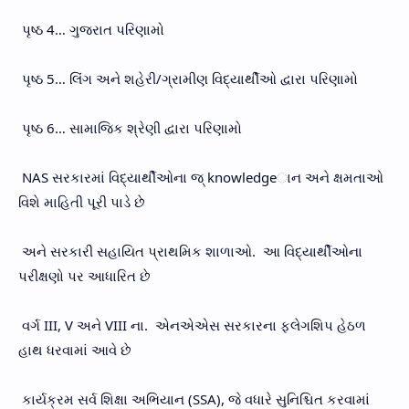
પૃષ્ઠ 4… ગુજરાત પરિણામો
પૃષ્ઠ 5… લિંગ અને શહેરી/ગ્રામીણ વિદ્યાર્થીઓ દ્વારા પરિણામો
પૃષ્ઠ 6… સામાજિક શ્રેણી દ્વારા પરિણામો
NAS સરકારમાં વિદ્યાર્થીઓના જ્ knowledgeાન અને ક્ષમતાઓ
વિશે માહિતી પૂરી પાડે છે
અને સરકારી સહાયિત પ્રાથમિક શાળાઓ. આ વિદ્યાર્થીઓના
પરીક્ષણો પર આધારિત છે
વર્ગ III, V અને VIII ના. એનએએસ સરકારના ફ્લેગશિપ હેઠળ
હાથ ધરવામાં આવે છે
કાર્યક્રમ સર્વ શિક્ષા અભિયાન (SSA), જે વધારે સુનિશ્ચિત કરવામાં