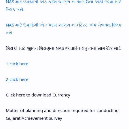
NAS માટે ઉપયોગી એક કદમ આગળ ના અગાઉના અંકો જોવા માટે
ક્લિક કરો
.
NAS માટે ઉપયોગી એક કદમ આગળ ના લેટેસ્ટ અંક મેળવવા ક્લિક
કરો
.
શિક્ષકો માટે જીવન શિક્ષણના NAS આધારિત મહત્વના સામયિક માટે
1 click here
2.click here
Click here to download Currency
Matter of planning and direction required for conducting
Gujarat Achievement Survey