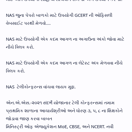
NAS જુના પેપરો બાળકો માટે ઉપયોગી GCERT ની ઓફિસલી
વેબસાઈટ પરથી મેળવો....
NAS માટે ઉપયોગી એક કદમ આગળ ના અગાઉના અંકો જોવા માટે
નીચે ક્લિક કરો.
NAS માટે ઉપયોગી એક કદમ આગળ ના લેટેસ્ટ અંક મેળવવા નીચે
ક્લિક કરો.
NAS ટેલીકોન્ફરન્સ વાંચવા લાયક મુદ્દા.
એન.એ.એસ.-૨૦૨૧ સંદર્ભે યોજાનાર ટેલી કોન્ફરન્સમાં તમામ
પ્રાથમિક શાળાના આચાર્યશ્રીઓ અને ધોરણ ૩, ૫, ૮ ના શિક્ષકોને
જોડાવા જાણ કરવા બાબત
મિનિસ્ટ્રી ઓફ એજ્યુકેશન MoE, CBSE, અને NCERT. નવી