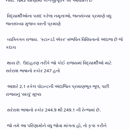
નથી. NAS પરિણામો કાળજીપૂર્વક પર આધારિત છે
વિદ્યાર્થીઓના પસંદ કરેલા નમૂનાઓ, જનસંખ્યા પ્રમાણે વધુ
જનસંખ્યા મુજબ વસ્તી પ્રમાણે
વ્યક્તિગત રાજ્ય. 'સ્ટાન્ડર્ડ એરર' સંભવિત વિવિધતાનો અંદાજ છે જે
કદાચ
થાય છે. ઉદાહરણ તરીકે જો કોઈ રાજ્યમાં વિદ્યાર્થીઓ માટે
સરેરાશ ભાષાનો સ્કોર 247 હતો
આશરે 2.1 સ્કેલ પોઇન્ટની અંદાજિત પ્રમાણભૂત ભૂલ, પછી
રાજ્યનું 'સાચું' મૂલ્ય
સરેરાશ ભાષાનો સ્કોર 244.9 થી 249.1 ની રેન્જમાં છે.
જો તમે આ પરિણામોને વધુ જોવા માંગતા હો, તો કૃપા કરીને