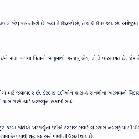
ાહી જેવું પરુ નીકળે છે. જ્યાં તે ઉદ્દભવે છે, તે થોડી ઉપર જાય છે. અંગ્રેજીમા
ને માતા અથવા પિતાની બાજુમાંથી ખરજવું હોય, તો તે વારસાગત છે, જેમ ક
રોગો માટે જવાબદાર છે. કેટલાક દર્દીઓને શ્વાસ-શ્વાસનળીના અસ્થમાનો વિક
શ્વાસ લે છે ત્યારે ખરજવુંના લક્ષણો સાથે.
 દૂર કરવા જોઈએ. ખરજવુંના દર્દીએ દરરોજ સવારે બે ગ્લાસ નવશેકું પાણી પી
માં ફેરવવાથી શુદ્ધ કફ અને પાણીની ઉલટી થાય છે.