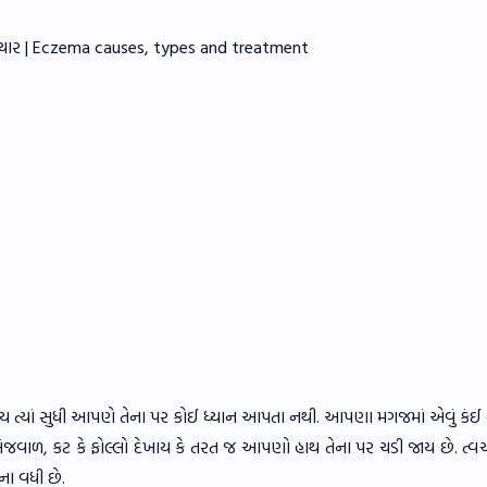
ઉપચાર | Eczema causes, types and treatment
 હોય ત્યાં સુધી આપણે તેના પર કોઈ ધ્યાન આપતા નથી. આપણા મગજમાં એવું કંઈ 
ર ખંજવાળ, કટ કે ફોલ્લો દેખાય કે તરત જ આપણો હાથ તેના પર ચડી જાય છે. ત્
દના વધી છે.