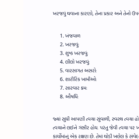
ખરજવું થવાના કારણો, તેના પ્રકાર અને તેનો 
ખંજવાળ
ખરજવું:
શુષ્ક ખરજવું:
લીલો ખરજવું:
વારસાગત અસરો:
શારીરિક ખામીઓ:
સારવાર ક્રમ:
ઔષધિ:
જ્યાં સુધી આપણી ત્વચા સુંવાળી, સ્વસ્થ ત્વચા
ત્વચાને લઈને ગંભીર હોય. પરંતુ જેવી ત્વચા પ
કાર્યોમાંનું એક રક્ષણ છે. તેમાં થોડી ખલેલ કે સંવે