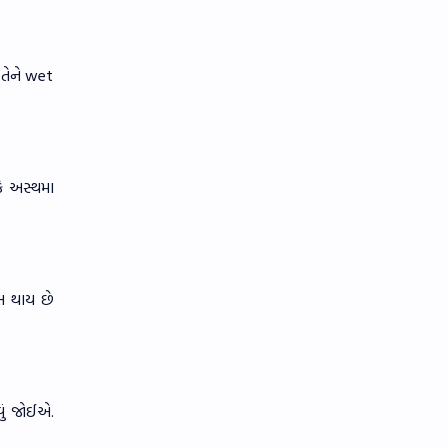
ં તેને wet
ે અસ્થમા
ાસ થાય છે
વું જોઈએ.