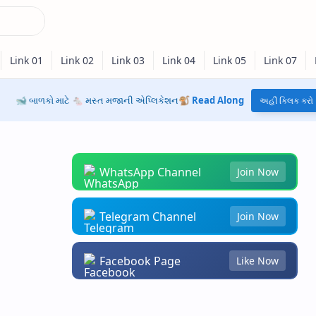
🐋 બાળકો માટે 🐁 મસ્ત મજાની એપ્લિકેશન🐒
Read Along
અહીં ક્લિક કરો
WhatsApp Channel
Join Now
Telegram Channel
Join Now
Facebook Page
Like Now