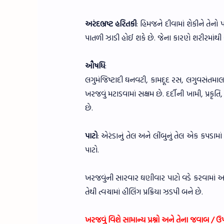
અરંદભ્રષ્ટ હરિતકી
: હિમજને દીવામાં શેકીને તેન
પાતળી ઝાડી હોઈ શકે છે. જેના કારણે શરીરમાંથી 
ઔષધિ
:
લગુમંજિષ્ટાદી ઘનવટી, કામદૂદ રસ, લગુવસંતમાલત
ખરજવું મટાડવામાં સક્ષમ છે. દર્દીની ખામી, પ્રક
છે.
પાટો
: એરંડાનું તેલ અને લીંબુનું તેલ એક કપડા
પાટો.
ખરજવુંની સારવાર ઘણીવાર પાટો વડે કરવામાં આવત
તેથી ત્વચામાં હીલિંગ પ્રક્રિયા ઝડપી બને છે.
ખરજવું વિશે સામાન્ય પ્રશ્નો અને તેના જવાબ / 