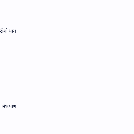
રોગો થાય
લ, ખંજવાળ