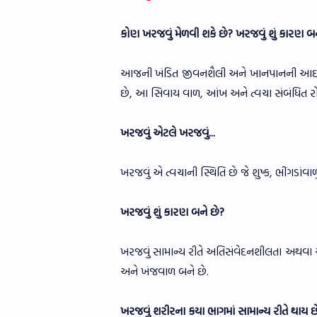
કોણ ખરજવું મેળવી શકે છે? ખરજવું શું કારણ બન
આજની ખંડિત જીવનશૈલી અને ખાનપાનની આદતો
છે, આ સિવાય વાળ, આંખ અને ત્વચા સંબંધિત રોગ
ખરજવું એટલે ખરજવું...
ખરજવું એ ત્વચાની સ્થિતિ છે જે શુષ્ક, ભીંગડાંવા
ખરજવું શું કારણ બને છે?
ખરજવું સામાન્ય રીતે અતિસંવેદનશીલતા અથવા એ
અને ખંજવાળ બને છે.
ખરજવું શરીરના કયા ભાગમાં સામાન્ય રીતે થાય છ