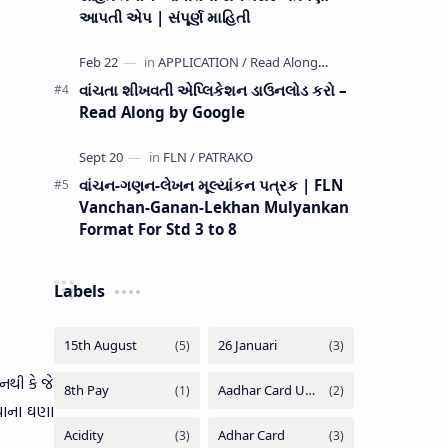
આપતી એપ | સંપૂર્ણ માહિતી
વાંચતા શીખવતી એપ્લિકેશન ડાઉનલોડ કરો –
Read Along by Google
વાંચન-ગણન-લેખન મૂલ્યાંકન પત્રક | FLN
Vanchan-Ganan-Lekhan Mulyankan
Format For Std 3 to 8
Labels
નથી કે જે
વચાના ઘણા