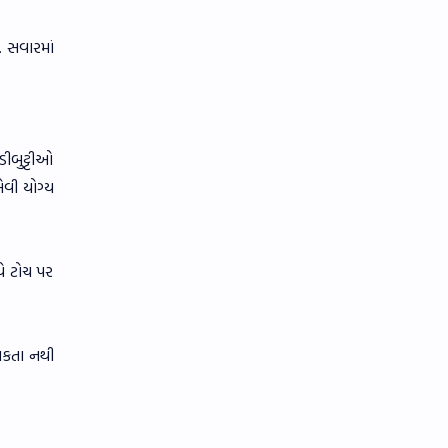
. સવારમાં
ડીબુટ્ટીઓ
ેવી યોગ્ય
થે ટોચ પર
 શકતા નથી