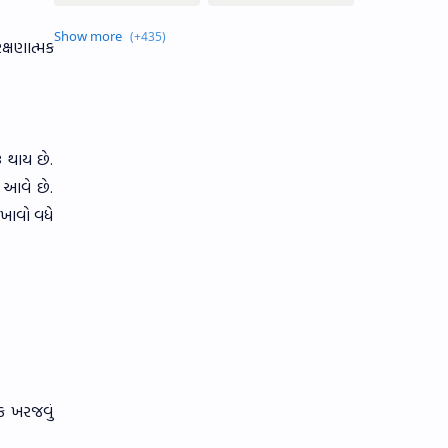
ક્ષણાત્મક
 થાય છે.
ં આવે છે.
ુખાવો વધે
્ક ખરજવું