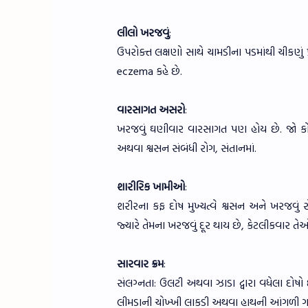
લીલો ખરજવું
:
ઉપરોક્ત લક્ષણો સાથે ચામડીના પડમાંથી ચીકણું પ્રવ
eczema કહે છે.
વારસાગત અસરો
:
ખરજવું ઘણીવાર વારસાગત પણ હોય છે. જો કોઈ
અથવા શ્વસન સંબંધી રોગ, સંતાનમાં.
શારીરિક ખામીઓ
:
શરીરના કફ દોષ મુખ્યત્વે શ્વસન અને ખરજવું 
જ્યારે તેમના ખરજવું દૂર થાય છે, કેટલીકવાર તેઓ 
સારવાર ક્રમ
:
સંલગ્નતા: ઉલટી અથવા ઝાડા દ્વારા વધેલા દોષો
લીમડાની ચોખ્ખી લાકડી અથવા હાથની આંગળી ગળા