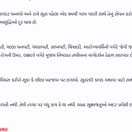
ો પાવડર બનાવો અને રાત્રે સૂતા પહેલા એક ચમચી ગરમ પાણી સાથે તેનું સેવન કરો
અશુદ્ધિઓ દૂર થાય છે.
ી, ગલ્લા ઘનવટી, ગંધકાવતી, સાંખવટી, ચિત્રકડી, આરોગ્યવર્ધિની વગેરે જેવી જ
ૃતિ, રોગની ઉંમર, લક્ષણો વગેરે મુજબ નિષ્ણાત તબીબના માર્ગદર્શન હેઠળ સારવાર લ
માં મિક્સ કરીને સૂકા કે લીલા ખરજવા પર લગાવો. સુતરાઉ કાપડ અથવા પાટો સા
ી નથી. તેથી ત્વચા પર વધુ કાપ કે ઘા નથી. બાહ્ય સૂક્ષ્મજંતુઓ અંદર પ્રવેશી
ઉપચાર