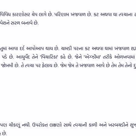
ે વિવિધ કારણોસર ચેપ લાગે છે. પરિણામ ખંજવાળ છે. કટ અથવા ઘા ત્વચાના ર
રવેશને સરળ બનાવે છે.
ઋતુમાં આવા દર્દ આપોઆપ થાય છે. ચામડી પરના કટ અથવા ઘામાં ખંજવાળ શરૂ
ે છે. આયુર્વેદ તેને 'વિચારિકા' કહે છે. જેને 'એગ્ઝીમા' તરીકે ઓળખવામા
ૂબ જોખમી છે. તે ત્વચા પર ફેલાય છે. જેમ જેમ તે ખંજવાળ આવે છે તેમ તેમ તેનો દ
જરા પણ ચીકણું નથી. ઉપરોક્ત લક્ષણો સાથે ત્વચાની કાળી અને ખરબચડીને શુષ
ે છે.