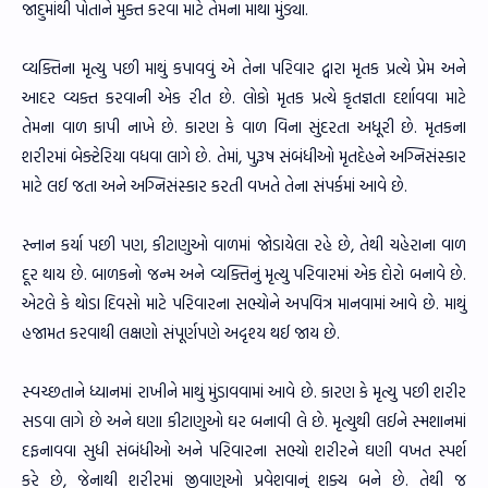
જાદુમાંથી પોતાને મુક્ત કરવા માટે તેમના માથા મુંડ્યા.
વ્યક્તિના મૃત્યુ પછી માથું કપાવવું એ તેના પરિવાર દ્વારા મૃતક પ્રત્યે પ્રેમ અને
આદર વ્યક્ત કરવાની એક રીત છે. લોકો મૃતક પ્રત્યે કૃતજ્ઞતા દર્શાવવા માટે
તેમના વાળ કાપી નાખે છે. કારણ કે વાળ વિના સુંદરતા અધૂરી છે. મૃતકના
શરીરમાં બેક્ટેરિયા વધવા લાગે છે. તેમાં, પુરૂષ સંબંધીઓ મૃતદેહને અગ્નિસંસ્કાર
માટે લઈ જતા અને અગ્નિસંસ્કાર કરતી વખતે તેના સંપર્કમાં આવે છે.
સ્નાન કર્યા પછી પણ, કીટાણુઓ વાળમાં જોડાયેલા રહે છે, તેથી ચહેરાના વાળ
દૂર થાય છે. બાળકનો જન્મ અને વ્યક્તિનું મૃત્યુ પરિવારમાં એક દોરો બનાવે છે.
એટલે કે થોડા દિવસો માટે પરિવારના સભ્યોને અપવિત્ર માનવામાં આવે છે. માથું
હજામત કરવાથી લક્ષણો સંપૂર્ણપણે અદૃશ્ય થઈ જાય છે.
સ્વચ્છતાને ધ્યાનમાં રાખીને માથું મુંડાવવામાં આવે છે. કારણ કે મૃત્યુ પછી શરીર
સડવા લાગે છે અને ઘણા કીટાણુઓ ઘર બનાવી લે છે. મૃત્યુથી લઈને સ્મશાનમાં
દફનાવવા સુધી સંબંધીઓ અને પરિવારના સભ્યો શરીરને ઘણી વખત સ્પર્શ
કરે છે, જેનાથી શરીરમાં જીવાણુઓ પ્રવેશવાનું શક્ય બને છે. તેથી જ