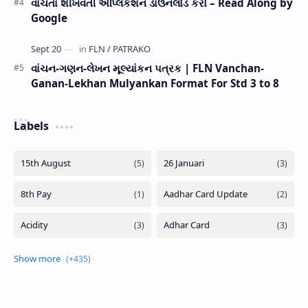
વાંચતા શીખવતી એપ્લિકેશન ડાઉનલોડ કરો – Read Along by
Google
વાંચન-ગણન-લેખન મૂલ્યાંકન પત્રક | FLN Vanchan-
Ganan-Lekhan Mulyankan Format For Std 3 to 8
Labels