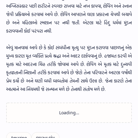
અગ્નિસંસ્કાર પછી શરીરને સ્વચ્છ રાખવા માટે નખ કાપવા, શેવિંગ અને સ્નાન
જેવી પ્રક્રિયાઓ કરવામાં આવે છે. શેવિંગ આપણને ઘણા પ્રકારના ચેપથી બચાવે
છે અને મહિલાઓ સ્મશાન પર નથી જતી. એટલા માટે હિંદુ ધર્મમાં મુંડન
કરાવવાની કોઈ પરંપરા નથી.
એવું માનવામાં આવે છે કે કોઈ સંબંધીના મૃત્યુ પર મુંડન કરાવવા પાછળનું એક
મુખ્ય કારણ મૃત વ્યક્તિ પ્રત્યે શ્રદ્ધા અને આદર દર્શાવવાનું છે. હજામત કરવી એ
મૃતક માટે આદરના ચિહ્ન તરીકે જોવામાં આવે છે. શેવિંગ એ મૃતક માટે દુન્યવી
કૃતજ્ઞતાની નિશાની તરીકે કરવામાં આવે છે જેણે તેના પરિવારને આટલા વર્ષોથી
પ્રેમ કર્યો છે અને ઘણી બધી બાબતોમાં તેમની સાથે ઉભા છે. જેના કારણે તેના
આત્માને આ નિયમથી જે સન્માન મળે છે તેનાથી સંતોષ મળે છે.