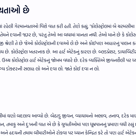
ન્યતાઓ છે
રહેલી ગેરમાન્યતાઓ વિશે વાત કરી હતી. તેણે કહ્યું, 'કોલેસ્ટ્રોલમાં બે ચરમસીમા
ને તેમને દવાની જરૂર છે, પરંતુ તેઓ આ બધામાં માનતા નથી. તેઓ માને છે કે કોલેસ્ટ
ીજી શ્રેણી તે છે જેઓ કોલેસ્ટ્રોલની દવાઓ લે છે અને કોઈપણ આહારનું પાલન 
હોય છે. કોલેસ્ટ્રોલ ખતરનાક છે. આ હાર્ટ એટેકનું કારણ છે. બ્લડપ્રેશર, ડાયાબિટી
ચ્ચ કોલેસ્ટ્રોલ હાર્ટ એટેકનું જોખમ વધારે છે. દરેક વ્યક્તિએ જીવનશૈલી પર ધ્
ોગ્ય ડોક્ટરની સલાહ લો અને દવા લો. જાતે કોઈ દવા ન લો.
શૈલીમાં ઘણો બદલાવ આવ્યો છે. બેઠાડુ જીવન, વ્યાયામનો અભાવ, તનાવ, દરેક મ
પાન, તમાકુ અને દુઃખની વાત એ છે કે યુવતીઓમાં પણ ધૂમ્રપાનનું પ્રમાણ વધી રહ્યું 
ને હૃદયની તમામ બીમારીઓને રોકવા પર ધ્યાન કેન્દ્રિત કરે તો પણ હાર્ટ એટે