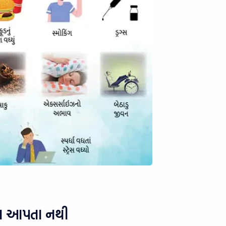
િકતા આપતા નથી