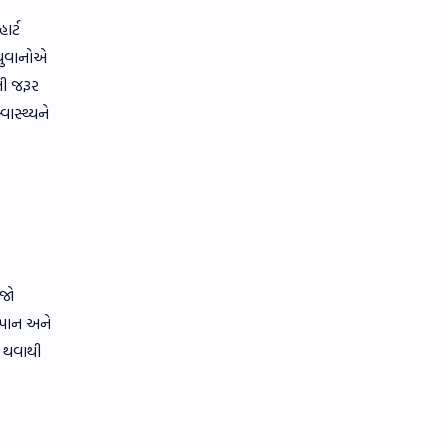
ાર્ટ
યુવાનોએ
ી જરૂર
ાસ્થ્યને
'જો
ાપાન અને
ં થવાથી