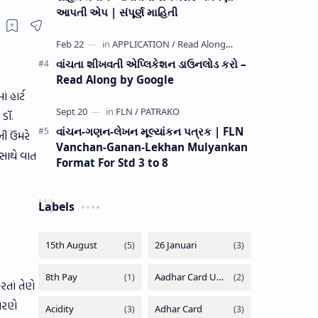
આપતી એપ | સંપૂર્ણ માહિતી
વાંચતા શીખવતી એપ્લિકેશન ડાઉનલોડ કરો –
Read Along by Google
 હાર્ટ
ડૉ.
વાંચન-ગણન-લેખન મૂલ્યાંકન પત્રક | FLN
ી ઉંમરે
Vanchan-Ganan-Lekhan Mulyankan
 સાથે વાત
Format For Std 3 to 8
Labels
રતાં તેણે
ારણે