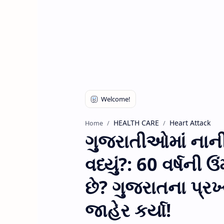
HEALTH CARE
Heart Attack
Home
ગુજરાતીઓમાં નાની ઉ
વધ્યું?: 60 વર્ષની 
છે? ગુજરાતના પ્રખ
જાહેર કર્યા!