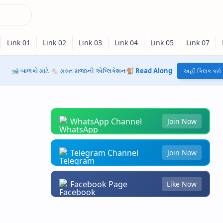
🐋 બાળકો માટે 🐁 મસ્ત મજાની એપ્લિકેશન🐒
Read Along
અહીં ક્લિક કરો
WhatsApp Channel
Join Now
Telegram Channel
Join Now
Facebook Page
Like Now