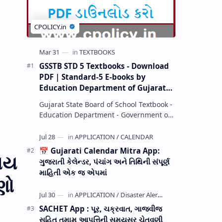
GSSTB STD 5 Textbooks - Download
PDF | Standard-5 E-books by
Education Department of Gujarat
(GCERT) @ education.gov.in
Gujarat State Board of School Textbook -
Education Department - Government of
Gujarat (GCERT) and SSA now Published
STD 1,2,3,4,5,6,7,8,9,10,11,12 E…
📅 Gujarati Calendar Mitra App:
થાય
ગુજરાતી કેલેન્ડર, પંચાંગ અને તિથિની સંપૂર્ણ
માહિતી એક જ એપમાં
ણો
SACHET App : પૂર, ચક્રવાત, ગાજવીજ
સહિત તમામ આપત્તિની સમયસર ચેતવણી