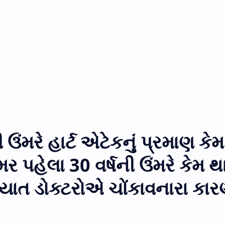
ંમરે હાર્ટ એટેકનું પ્રમાણ કેમ
ઉંમર પહેલા 30 વર્ષની ઉંમરે કેમ 
્યાત ડોક્ટરોએ ચોંકાવનારા કાર