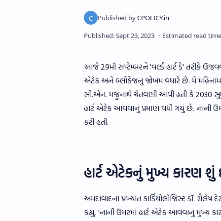
આજે 29મી સપ્ટેમ્બરને 'વર્લ્ડ હાર્ટ ડે' તરીકે ઉ
એટેક અને બ્લોકેજનું જોખમ વધારે છે. મે મહિના
સી.એન. મંજુનાથે ચેતવણી આપી હતી કે 2030 સુધીમ
હાર્ટ એટેક આવવાનું પ્રમાણ વધી ગયું છે. નાની 
કરી હતી.
હાર્ટ એટેકનું મુખ્ય કારણ શું 
અમદાવાદના પ્રખ્યાત કાર્ડિયોલોજિસ્ટ ડૉ. શૈલેષ દેસ
કહ્યું, 'નાની ઉંમરમાં હાર્ટ એટેક આવવાનું મુખ