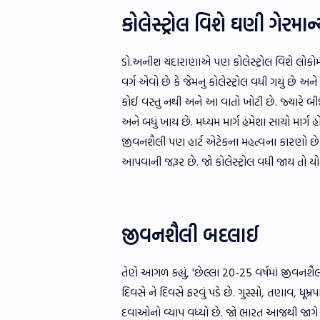
કોલેસ્ટ્રોલ વિશે ઘણી ગેરમા
ડો.અનીશ ચંદારાણાએ પણ કોલેસ્ટ્રોલ વિશે લોકોમાં 
વર્ગ એવો છે કે જેમનું કોલેસ્ટ્રોલ વધી ગયું છે અ
કોઈ વસ્તુ નથી અને આ વાતો ખોટી છે. જ્યારે બ
અને બધું ખાય છે. મધ્યમ માર્ગ હંમેશા સાચો માર્ગ 
જીવનશૈલી પણ હાર્ટ એટેકના મહત્વના કારણો છે. ઉ
આપવાની જરૂર છે. જો કોલેસ્ટ્રોલ વધી જાય તો ય
જીવનશૈલી બદલાઈ
તેણે આગળ કહ્યું, 'છેલ્લા 20-25 વર્ષમાં જીવન
દિવસે ને દિવસે ફરવું પડે છે. ગુસ્સો, તણાવ, ધૂમ્ર
દવાઓનો વ્યાપ વધ્યો છે. જો ભારત આજથી જાગે અ