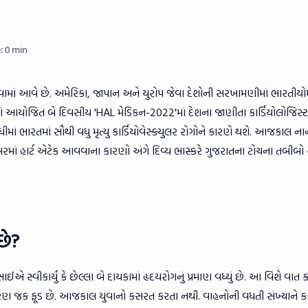
જવવામાં આવે છે. અમેરિકા, જાપાન અને યુરોપ જેવા દેશોની સરખામણીમાં ભારતીયોમાં
માં આયોજિત બે દિવસીય 'HAL મેડિકન-2022'માં દેશના જાણીતા કાર્ડિયોલોજિસ્ટ 
ાં ભારતમાં સૌથી વધુ મૃત્યુ કાર્ડિયોવેસ્ક્યુલર રોગોને કારણે થશે. આજકાલ નાન
ઉંમરમાં હાર્ટ એટેક આવવાના કારણો અંગે દિવ્ય ભાસ્કરે ગુજરાતના ટોચના તબીબો
છે?
ાઈએ સ્વીકાર્યું કે છેલ્લા બે દાયકામાં હૃદયરોગનું પ્રમાણ વધ્યું છે. આ વિશે વાત ક
્ય કારણ જંક ફૂડ છે. આજકાલ યુવાનો કસરત કરતા નથી. વાહનોની વધતી સંખ્યાને ક