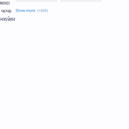
ં ચલણ
 વાગ્યા
્લડપ્રેશર