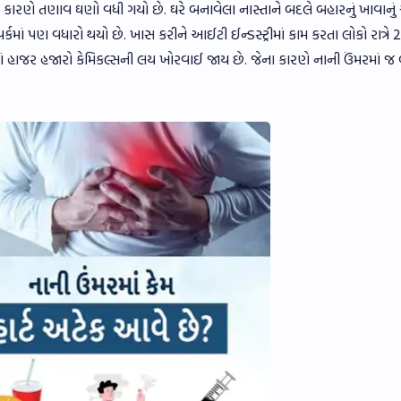
 કારણે તણાવ ઘણો વધી ગયો છે. ઘરે બનાવેલા નાસ્તાને બદલે બહારનું ખાવાનુ
પર્કમાં પણ વધારો થયો છે. ખાસ કરીને આઈટી ઈન્ડસ્ટ્રીમાં કામ કરતા લોકો રાત્રે 2
ં હાજર હજારો કેમિકલ્સની લય ખોરવાઈ જાય છે. જેના કારણે નાની ઉંમરમાં જ બ