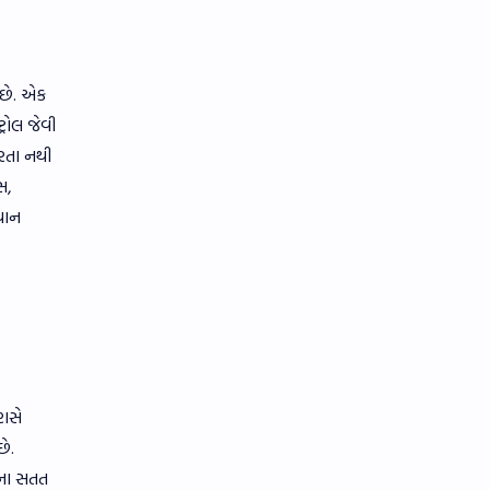
 છે. એક
્રોલ જેવી
કરતા નથી
સ,
યાન
ાણસે
છે.
કના સતત