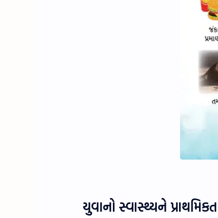
યુવાનો સ્વાસ્થ્યને પ્રાથમ