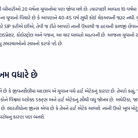
 જેવી બીમારીઓ 20 વર્ષના યુવાનોમાં પણ જોવા મળે છે. ત્યારપછી આવતા 10 વર્ષમાં હ
ા યુવાનો વિચારે છે કે આપણને 40-45 વર્ષ સુધી કોઈ ચેકઅપની જરૂર નથી. 
રે SIP કરીએ છીએ, તેવી જ રીતે આપણે નાની ઉંમરથી જ હૃદયની કાળજી લેવાન
્લડપ્રેશર, કોલેસ્ટ્રોલ અને વજન, આ ચાર બાબતો મહત્વની છે. આજના યુવાનો સ્વ
ધુ સમસ્યાઓનો સામનો કરવો પડે છે.
ોખમ વધારે છે
 છે કે જીવનશૈલીમાં બદલાવ એ યુવાન વયે હાર્ટ એટેકનું કારણ છે. તેમણે કહ્યું, 
 વિશ્વમાં બ્લોક્ડ ડક્ટ્સ અને હાર્ટ એટેકનું સૌથી વધુ જોખમ છે. અમેરિકા, જ
 ભારતીયોના જીન્સ એવા છે કે તેમને હાર્ટ એટેક આવશે. નાની ઉંમરે ખૂબ મોટુ
વરોધનું કારણ પણ બનશે.