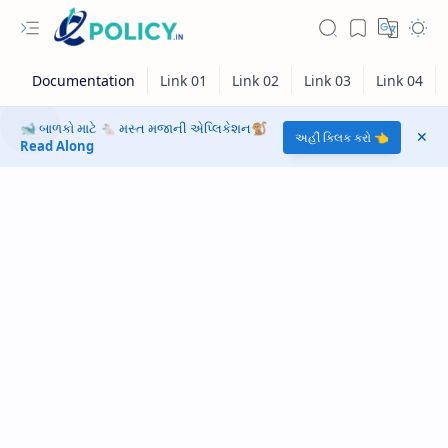
🐋 બાળકો માટે 🐁 મસ્ત મજાની એપ્લિકેશન🐒
અહીં ક્લિક કરો 👈
Read Along
RTL Mode
Rich Results Test
PageSpeed Insights