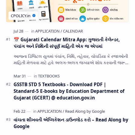
📅 Gujarati Calendar Mitra App: ગુજરાતી કેલેન્ડર,
પંચાંગ અને તિથિની સંપૂર્ણ માહિતી એક જ એપમાં
આજના ડિજિટલ યુગમાં પંચાંગ, તિથિ, તહેવાર, ચોઘડિયા કે રજાઓની
માહિતી મેળવવા માટે હવે અલગ-અલગ જગ્યાએ શોધ કરવાની જરૂર
નથી. Gujarati Calendar Mitra એક ઉપય…
GSSTB STD 5 Textbooks - Download PDF |
Standard-5 E-books by Education Department of
Gujarat (GCERT) @ education.gov.in
વાંચતા શીખવતી એપ્લિકેશન ડાઉનલોડ કરો – Read Along by
Google