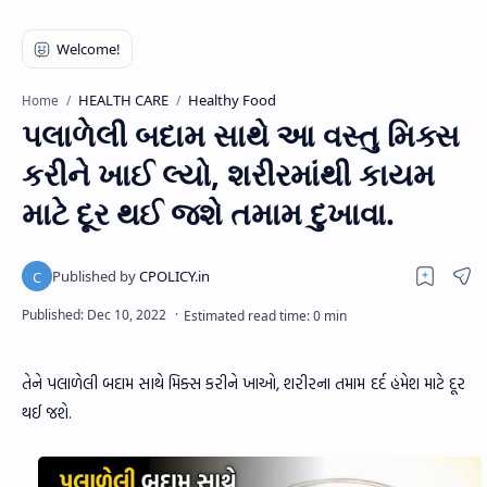
HEALTH CARE
Healthy Food
Home
પલાળેલી બદામ સાથે આ વસ્તુ મિક્સ
કરીને ખાઈ લ્યો, શરીરમાંથી કાયમ
માટે દૂર થઈ જશે તમામ દુખાવા.
તેને પલાળેલી બદામ સાથે મિક્સ કરીને ખાઓ, શરીરના તમામ દર્દ હંમેશ માટે દૂર
થઈ જશે.