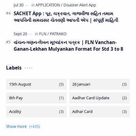
SACHET App : પૂર, ચક્રવાત, ગાજવીજ સહિત તમામ
આપત્તિની સમયસર ચેતવણી આપતી એપ | સંપૂર્ણ માહિતી
વાંચન-ગણન-લેખન મૂલ્યાંકન પત્રક | FLN Vanchan-
Ganan-Lekhan Mulyankan Format For Std 3 to 8
Labels