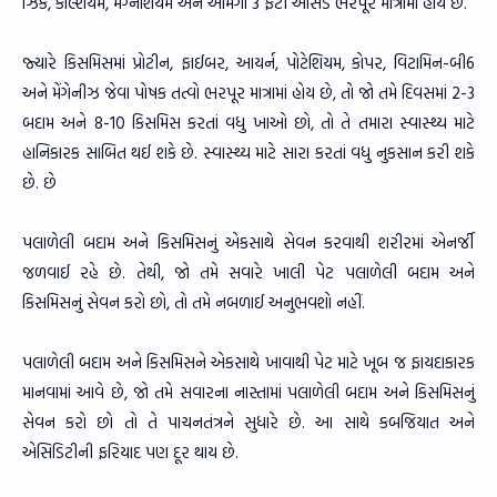
ઝિંક, કેલ્શિયમ, મેગ્નેશિયમ અને ઓમેગા 3 ફેટી એસિડ ભરપૂર માત્રામાં હોય છે.
જ્યારે કિસમિસમાં પ્રોટીન, ફાઈબર, આયર્ન, પોટેશિયમ, કોપર, વિટામિન-બી6
અને મેંગેનીઝ જેવા પોષક તત્વો ભરપૂર માત્રામાં હોય છે, તો જો તમે દિવસમાં 2-3
બદામ અને 8-10 કિસમિસ કરતાં વધુ ખાઓ છો, તો તે તમારા સ્વાસ્થ્ય માટે
હાનિકારક સાબિત થઈ શકે છે. સ્વાસ્થ્ય માટે સારા કરતાં વધુ નુકસાન કરી શકે
છે. છે
પલાળેલી બદામ અને કિસમિસનું એકસાથે સેવન કરવાથી શરીરમાં એનર્જી
જળવાઈ રહે છે. તેથી, જો તમે સવારે ખાલી પેટ પલાળેલી બદામ અને
કિસમિસનું સેવન કરો છો, તો તમે નબળાઈ અનુભવશો નહીં.
પલાળેલી બદામ અને કિસમિસને એકસાથે ખાવાથી પેટ માટે ખૂબ જ ફાયદાકારક
માનવામાં આવે છે, જો તમે સવારના નાસ્તામાં પલાળેલી બદામ અને કિસમિસનું
સેવન કરો છો તો તે પાચનતંત્રને સુધારે છે. આ સાથે કબજિયાત અને
એસિડિટીની ફરિયાદ પણ દૂર થાય છે.