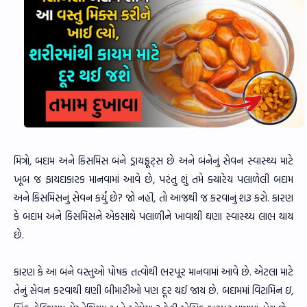
મિત્રો, બદામ અને કિસમિસ બંને ડ્રાયફ્રૂટ્સ છે અને બંનેનું સેવન સ્વાસ્થ્ય માટે
ખૂબ જ ફાયદાકારક માનવામાં આવે છે, પરંતુ શું તમે ક્યારેય પલાળેલી બદામ
અને કિસમિસનું સેવન કર્યું છે? જો નહીં, તો આજથી જ કરવાનું શરૂ કરો. કારણ
કે બદામ અને કિસમિસને એકસાથે પલાળીને ખાવાથી ઘણા સ્વાસ્થ્ય લાભ થાય
છે.
કારણ કે આ બંને વસ્તુઓ પોષક તત્વોથી ભરપૂર માનવામાં આવે છે. એટલા માટે
તેનું સેવન કરવાથી ઘણી બીમારીઓ પણ દૂર થઈ જાય છે. બદામમાં વિટામિન ઇ,